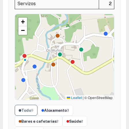
Servizos
2
+
−
Leaflet
|
© OpenStreetMap
Todo
Aloxamento
9
3
Bares e cafetarías
Saúde
2
2