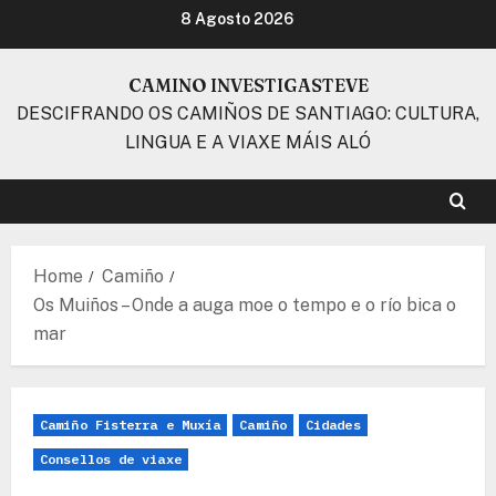
Skip
8 Agosto 2026
to
content
CAMINO INVESTIGASTEVE
DESCIFRANDO OS CAMIÑOS DE SANTIAGO: CULTURA,
LINGUA E A VIAXE MÁIS ALÓ
Home
Camiño
Os Muiños – Onde a auga moe o tempo e o río bica o
mar
Camiño Fisterra e Muxía
Camiño
Cidades
Consellos de viaxe