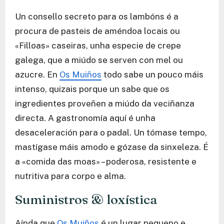
Un consello secreto para os lambóns é a
procura de pasteis de améndoa locais ou
«Filloas» caseiras, unha especie de crepe
galega, que a miúdo se serven con mel ou
azucre. En
Os Muiños
todo sabe un pouco máis
intenso, quizais porque un sabe que os
ingredientes proveñen a miúdo da veciñanza
directa. A gastronomía aquí é unha
desaceleración para o padal. Un tómase tempo,
mastígase máis amodo e gózase da sinxeleza. É
a «comida das moas» – poderosa, resistente e
nutritiva para corpo e alma.
Suministros & loxística
Aínda que
Os Muiños
é un lugar pequeno e