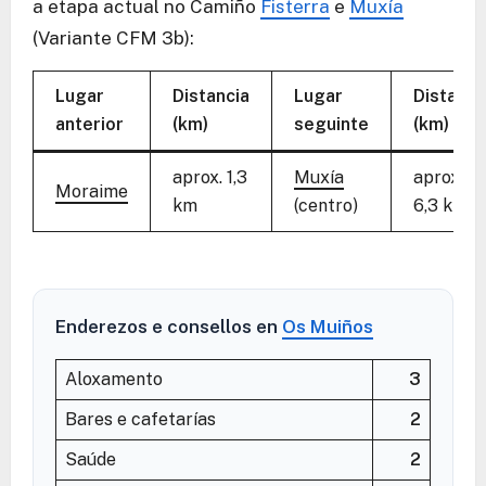
a etapa actual no Camiño
Fisterra
e
Muxía
(Variante CFM 3b):
Lugar
Distancia
Lugar
Distanci
anterior
(km)
seguinte
(km)
aprox. 1,3
Muxía
aprox.
Moraime
km
(centro)
6,3 km
Enderezos e consellos en
Os Muiños
Aloxamento
3
Bares e cafetarías
2
Saúde
2