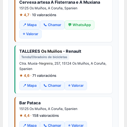
Cervexa artesa A Fisterrana e A Muxiana
15125 Os Muíños, A Coruña, Spanien
★ 4,7 ·
10 valoracións
📍 Mapa
📞 Chamar
💬 WhatsApp
⭐ Valorar
TALLERES
Os Muiños
- Renault
Tenda/Obradoiro de bicicletas
Ctra. Muxia-
Negreira
, 257, 15124 Os Muíños, A Coruña,
Spanien
★ 4,6 ·
71 valoracións
📍 Mapa
📞 Chamar
⭐ Valorar
Bar Pataca
15125 Os Muíños, A Coruña, Spanien
★ 4,4 ·
158 valoracións
📍 Mapa
📞 Chamar
⭐ Valorar