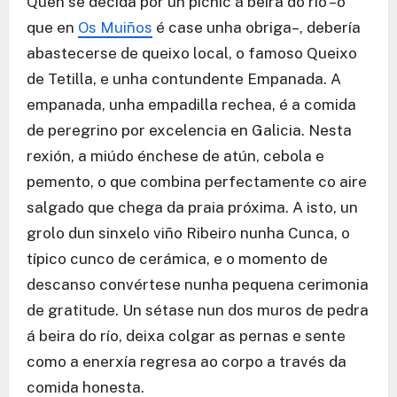
Quen se decida por un picnic á beira do río –o
que en
Os Muiños
é case unha obriga–, debería
abastecerse de queixo local, o famoso Queixo
de Tetilla, e unha contundente Empanada. A
empanada, unha empadilla rechea, é a comida
de peregrino por excelencia en Galicia. Nesta
rexión, a miúdo énchese de atún, cebola e
pemento, o que combina perfectamente co aire
salgado que chega da praia próxima. A isto, un
grolo dun sinxelo viño Ribeiro nunha Cunca, o
típico cunco de cerámica, e o momento de
descanso convértese nunha pequena cerimonia
de gratitude. Un sétase nun dos muros de pedra
á beira do río, deixa colgar as pernas e sente
como a enerxía regresa ao corpo a través da
comida honesta.