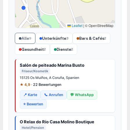
Leaflet
|
© OpenStreetMap
Alle
Unterkünfte
Bars & Cafés
9
3
2
Gesundheit
Dienste
2
2
Salón de peiteado Marina Busto
Friseur/Kosmetik
15125 Os Muíños, A Coruña, Spanien
★ 4,9 ·
22 Bewertungen
📍 Karte
📞 Anrufen
💬 WhatsApp
⭐ Bewerten
O Relax do Río Casa Molino Boutique
Hotel/Pension