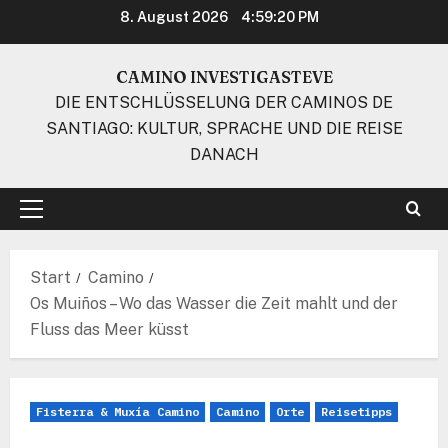
Zum
8. August 2026
4:59:21 PM
Inhalt
springen
CAMINO INVESTIGASTEVE
DIE ENTSCHLÜSSELUNG DER CAMINOS DE
SANTIAGO: KULTUR, SPRACHE UND DIE REISE
DANACH
Primäres
Menü
Start
Camino
Os Muiños – Wo das Wasser die Zeit mahlt und der
Fluss das Meer küsst
Fisterra & Muxía Camino
Camino
Orte
Reisetipps