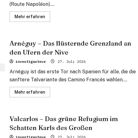
(Route Napoléon)....
Mehr
Mehr erfahren
Informationen
über
Refuge
Orisson
–
Arnéguy – Das flüsternde Grenzland an
Das
steinerne
den Ufern der Nive
Nest
über
den
investigasteve
27. Juli 2026
Wolken
der
Arnéguy ist das erste Tor nach Spanien für alle, die die
Pyrenäen
sanftere Talvariante des Camino Francés wählen....
Mehr
Mehr erfahren
Informationen
über
Arnéguy
–
Das
Valcarlos – Das grüne Refugium im
flüsternde
Grenzland
Schatten Karls des Großen
an
den
Ufern
investigasteve
27. Juli 2026