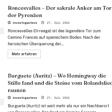
Pass
–
Roncesvalles – Der sakrale Anker am Tor
Die
heroische
der Pyrenäen
Pforte
zwischen
den
investigasteve
27. Juli 2026
Welten
Roncesvalles (Orreaga) ist das legendäre Tor zum
Camino Francés auf spanischem Boden. Nach der
heroischen Überquerung der...
Mehr
Mehr erfahren
Informationen
über
Roncesvalles
–
Der
Burguete (Auritz) – Wo Hemingway die
sakrale
Anker
Stille fand und die Steine vom Rolandslie
am
Tor
der
raunen
Pyrenäen
investigasteve
27. Juli 2026
Burguete (Auritz) ist weit mehr als nur ein Nachbarort