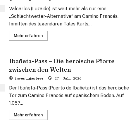
der
Nive
Valcarlos (Luzaide) ist weit mehr als nur eine
„Schlechtwetter-Alternative“ am Camino Francés.
Inmitten des legendären Tales Karls...
Mehr
Mehr erfahren
Informationen
über
Valcarlos
–
Das
Ibañeta-Pass – Die heroische Pforte
grüne
Refugium
zwischen den Welten
im
Schatten
Karls
investigasteve
27. Juli 2026
des
Großen
Der Ibañeta-Pass (Puerto de Ibañeta) ist das heroische
Tor zum Camino Francés auf spanischem Boden. Auf
1.057...
Mehr
Mehr erfahren
Informationen
über
Ibañeta-