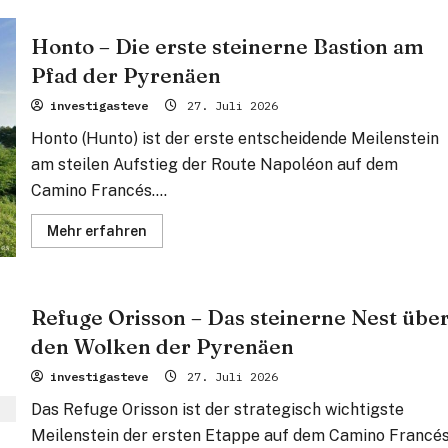
Auberge
Borda
–
Honto – Die erste steinerne Bastion am
Die
gläserne
Pfad der Pyrenäen
Kanzel
über
dem
investigasteve
27. Juli 2026
Abgrund
der
Honto (Hunto) ist der erste entscheidende Meilenstein
Pyrenäen
am steilen Aufstieg der Route Napoléon auf dem
Camino Francés....
Mehr
Mehr erfahren
Informationen
über
Honto
–
Die
Refuge Orisson – Das steinerne Nest übe
erste
steinerne
den Wolken der Pyrenäen
Bastion
am
Pfad
investigasteve
27. Juli 2026
der
Pyrenäen
Das Refuge Orisson ist der strategisch wichtigste
Meilenstein der ersten Etappe auf dem Camino Francé