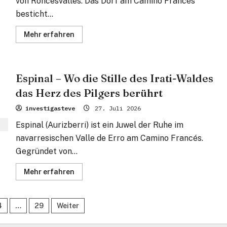
von Roncesvalles. Das Dorf am Camino Francés
besticht...
Mehr
Mehr erfahren
Informationen
über
Burguete
(Auritz)
–
Espinal – Wo die Stille des Irati-Waldes
Wo
Hemingway
das Herz des Pilgers berührt
die
Stille
fand
investigasteve
27. Juli 2026
und
die
Espinal (Aurizberri) ist ein Juwel der Ruhe im
Steine
vom
navarresischen Valle de Erro am Camino Francés.
Rolandslied
raunen
Gegründet von...
Mehr
Mehr erfahren
Informationen
über
Espinal
–
mmerierung
4
…
29
Weiter
Wo
die
Stille