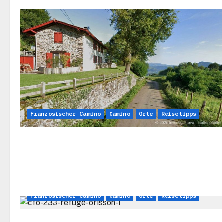
Französischer Camino
Camino
Orte
Reisetipps
Französischer Camino
Camino
Orte
Reisetipps