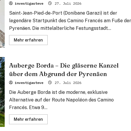
investigasteve
27. Juli 2026
Saint-Jean-Pied-de-Port (Donibane Garazi) ist der
legendäre Startpunkt des Camino Francés am Fuße de
Pyrenäen. Die mittelalterliche Festungsstadt...
Mehr
Mehr erfahren
Informationen
über
Saint-
Jean-
Pied-
Auberge Borda – Die gläserne Kanzel
de-
Port
über dem Abgrund der Pyrenäen
–
Die
rote
investigasteve
27. Juli 2026
Festung
am
Die Auberge Borda ist die moderne, exklusive
Fuße
der
Alternative auf der Route Napoléon des Camino
Ewigkeit
Francés. Etwa 9...
Mehr
Mehr erfahren
Informationen
über