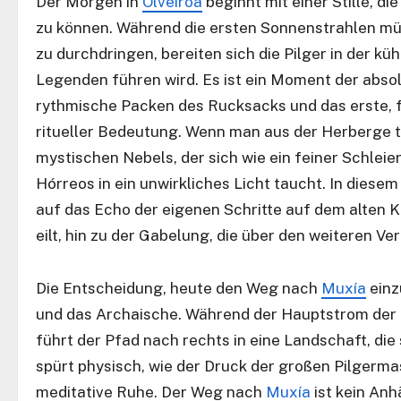
Der Morgen in
Olveiroa
beginnt mit einer Stille, di
zu können. Während die ersten Sonnenstrahlen mü
zu durchdringen, bereiten sich die Pilger in der küh
Legenden führen wird. Es ist ein Moment der absol
rythmische Packen des Rucksacks und das erste, 
ritueller Bedeutung. Wenn man aus der Herberge tr
mystischen Nebels, der sich wie ein feiner Schleie
Hórreos in ein unwirkliches Licht taucht. In diesem
auf das Echo der eigenen Schritte auf dem alten K
eilt, hin zu der Gabelung, die über den weiteren Ve
Die Entscheidung, heute den Weg nach
Muxía
einz
und das Archaische. Während der Hauptstrom der 
führt der Pfad nach rechts in eine Landschaft, die
spürt physisch, wie der Druck der großen Pilgermas
meditative Ruhe. Der Weg nach
Muxía
ist kein Anhä