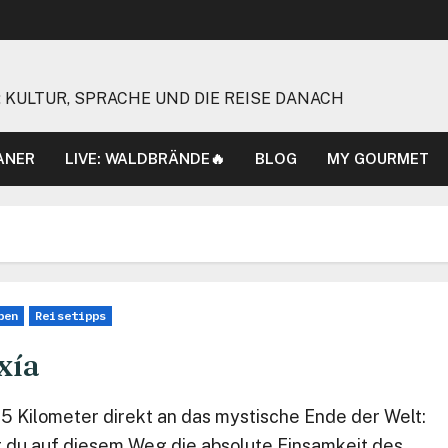
 KULTUR, SPRACHE UND DIE REISE DANACH
ANER
LIVE: WALDBRÄNDE🔥
BLOG
MY GOURMET
pen
Reisetipps
xía
,5 Kilometer direkt an das mystische Ende der Welt:
t du auf diesem Weg die absolute Einsamkeit des