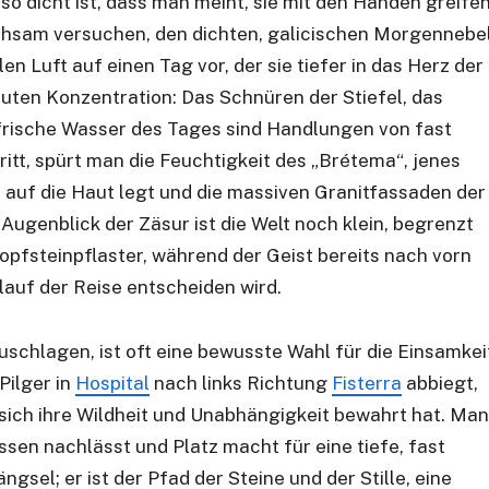
e so dicht ist, dass man meint, sie mit den Händen greife
hsam versuchen, den dichten, galicischen Morgennebe
len Luft auf einen Tag vor, der sie tiefer in das Herz der
uten Konzentration: Das Schnüren der Stiefel, das
frische Wasser des Tages sind Handlungen von fast
itt, spürt man die Feuchtigkeit des „Brétema“, jenes
r auf die Haut legt und die massiven Granitfassaden der
 Augenblick der Zäsur ist die Welt noch klein, begrenzt
opfsteinpflaster, während der Geist bereits nach vorn
rlauf der Reise entscheiden wird.
uschlagen, ist oft eine bewusste Wahl für die Einsamkei
Pilger in
Hospital
nach links Richtung
Fisterra
abbiegt,
 sich ihre Wildheit und Unabhängigkeit bewahrt hat. Man
sen nachlässt und Platz macht für eine tiefe, fast
ngsel; er ist der Pfad der Steine und der Stille, eine