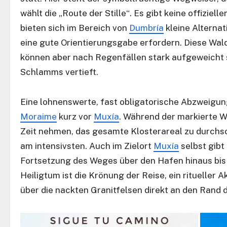
wählt die „Route der Stille“. Es gibt keine offizie
bieten sich im Bereich von
Dumbría
kleine Alterna
eine gute Orientierungsgabe erfordern. Diese Wal
können aber nach Regenfällen stark aufgeweicht s
Schlamms vertieft.
Eine lohnenswerte, fast obligatorische Abzweigung
Moraime
kurz vor
Muxía
. Während der markierte We
Zeit nehmen, das gesamte Klosterareal zu durchsch
am intensivsten. Auch im Zielort
Muxía
selbst gibt
Fortsetzung des Weges über den Hafen hinaus bis 
Heiligtum ist die Krönung der Reise, ein ritueller 
über die nackten Granitfelsen direkt an den Rand 