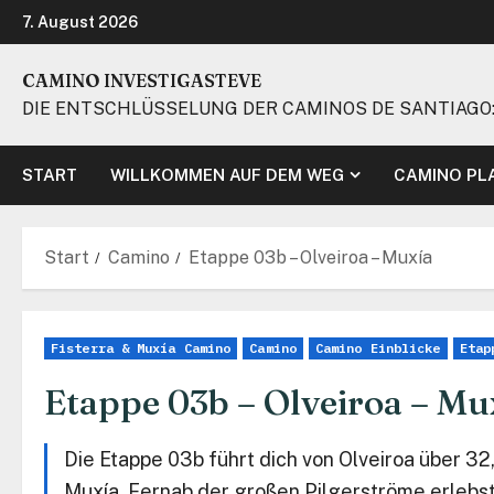
Zum
7. August 2026
Inhalt
springen
CAMINO INVESTIGASTEVE
DIE ENTSCHLÜSSELUNG DER CAMINOS DE SANTIAGO:
START
WILLKOMMEN AUF DEM WEG
CAMINO PL
Start
Camino
Etappe 03b – Olveiroa – Muxía
Fisterra & Muxía Camino
Camino
Camino Einblicke
Etap
Etappe 03b – Olveiroa – Mu
Die Etappe 03b führt dich von Olveiroa über 32
Muxía. Fernab der großen Pilgerströme erlebs