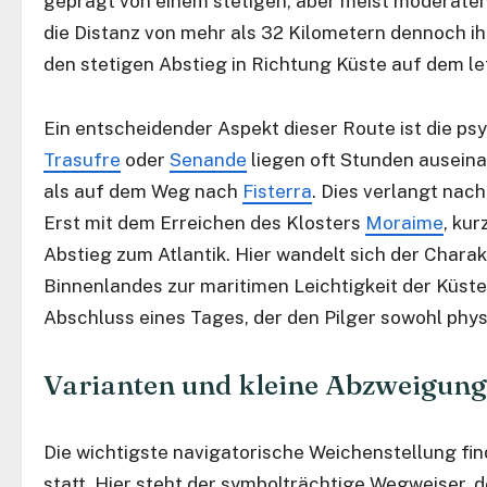
geprägt von einem stetigen, aber meist moderate
die Distanz von mehr als 32 Kilometern dennoch i
den stetigen Abstieg in Richtung Küste auf dem le
Ein entscheidender Aspekt dieser Route ist die ps
Trasufre
oder
Senande
liegen oft Stunden auseina
als auf dem Weg nach
Fisterra
. Dies verlangt nach
Erst mit dem Erreichen des Klosters
Moraime
, kur
Abstieg zum Atlantik. Hier wandelt sich der Char
Binnenlandes zur maritimen Leichtigkeit der Küste
Abschluss eines Tages, der den Pilger sowohl phys
Varianten und kleine Abzweigun
Die wichtigste navigatorische Weichenstellung fin
statt. Hier steht der symbolträchtige Wegweiser, de