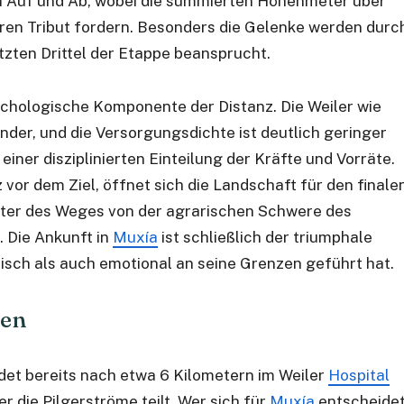
n Auf und Ab, wobei die summierten Höhenmeter über
hren Tribut fordern. Besonders die Gelenke werden durc
tzten Drittel der Etappe beansprucht.
ychologische Komponente der Distanz. Die Weiler wie
nder, und die Versorgungsdichte ist deutlich geringer
 einer disziplinierten Einteilung der Kräfte und Vorräte.
z vor dem Ziel, öffnet sich die Landschaft für den finale
akter des Weges von der agrarischen Schwere des
. Die Ankunft in
Muxía
ist schließlich der triumphale
isch als auch emotional an seine Grenzen geführt hat.
gen
det bereits nach etwa 6 Kilometern im Weiler
Hospital
r die Pilgerströme teilt. Wer sich für
Muxía
entscheidet