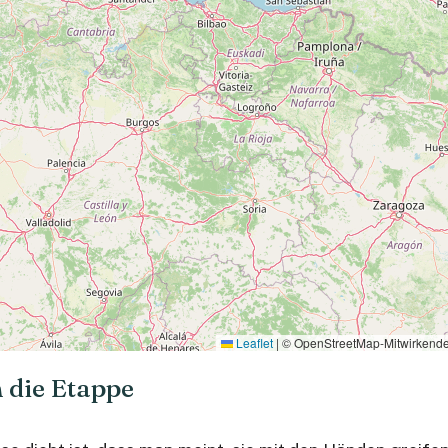
Leaflet
|
© OpenStreetMap-Mitwirkend
n die Etappe