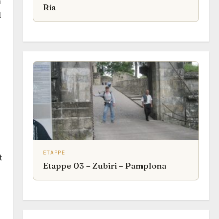
n
Ría
l
ETAPPE
t
Etappe 03 – Zubiri – Pamplona