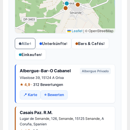
Leaflet
|
© OpenStreetMap
Alle
Unterkünfte
Bars & Cafés
4
1
2
Einkaufen
1
Albergue-Bar-O Cabanel
Albergue Privado
Vilastose 39, 15124 A Grixa
★ 4,9 ·
312 Bewertungen
📍 Karte
⭐ Bewerten
Casais Paz. R.M.
Lugar de
Senande
, 126,
Senande
, 15125
Senande
, A
Coruña, Spanien