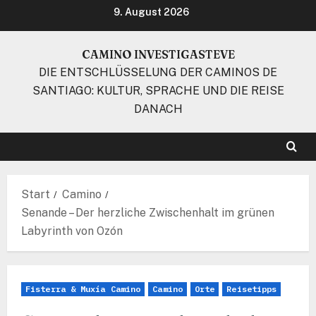
Zum
9. August 2026
Inhalt
springen
CAMINO INVESTIGASTEVE
DIE ENTSCHLÜSSELUNG DER CAMINOS DE
SANTIAGO: KULTUR, SPRACHE UND DIE REISE
DANACH
Start
Camino
Senande – Der herzliche Zwischenhalt im grünen
Labyrinth von Ozón
Fisterra & Muxía Camino
Camino
Orte
Reisetipps