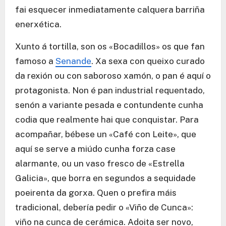
fai esquecer inmediatamente calquera barriña
enerxética.
Xunto á tortilla, son os «Bocadillos» os que fan
famoso a
Senande
. Xa sexa con queixo curado
da rexión ou con saboroso xamón, o pan é aquí o
protagonista. Non é pan industrial requentado,
senón a variante pesada e contundente cunha
codia que realmente hai que conquistar. Para
acompañar, bébese un «Café con Leite», que
aquí se serve a miúdo cunha forza case
alarmante, ou un vaso fresco de «Estrella
Galicia», que borra en segundos a sequidade
poeirenta da gorxa. Quen o prefira máis
tradicional, debería pedir o «Viño de Cunca»:
viño na cunca de cerámica. Adoita ser novo,