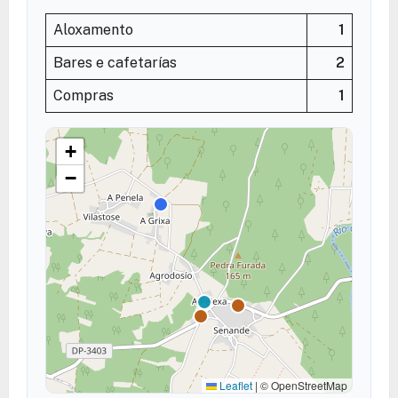
Aloxamento
1
Bares e cafetarías
2
Compras
1
+
−
Leaflet
|
© OpenStreetMap