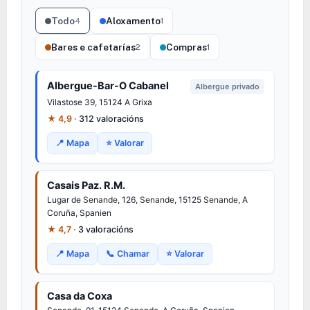
Todo
Aloxamento
4
1
Bares e cafetarías
Compras
2
1
Albergue-Bar-O Cabanel
Albergue privado
Vilastose 39, 15124 A Grixa
★ 4,9 ·
312 valoracións
📍 Mapa
⭐ Valorar
Casais Paz. R.M.
Lugar de
Senande
, 126,
Senande
, 15125
Senande
, A
Coruña, Spanien
★ 4,7 ·
3 valoracións
📍 Mapa
📞 Chamar
⭐ Valorar
Casa da Coxa