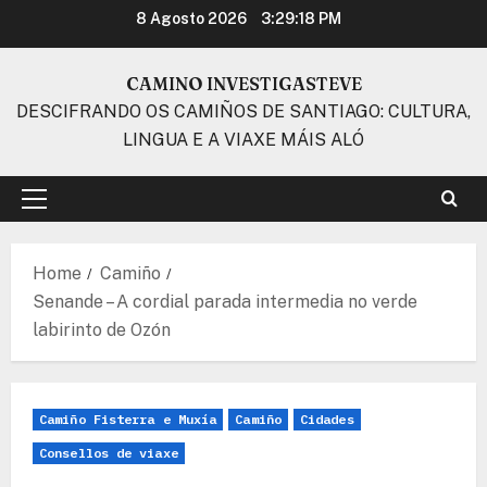
Skip
8 Agosto 2026
3:29:19 PM
to
content
CAMINO INVESTIGASTEVE
DESCIFRANDO OS CAMIÑOS DE SANTIAGO: CULTURA,
LINGUA E A VIAXE MÁIS ALÓ
Primary
Menu
Home
Camiño
Senande – A cordial parada intermedia no verde
labirinto de Ozón
Camiño Fisterra e Muxía
Camiño
Cidades
Consellos de viaxe