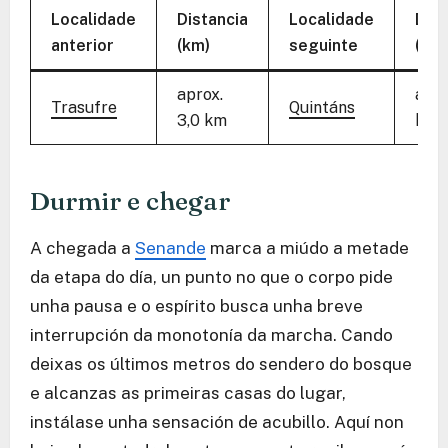
Localidade
Distancia
Localidade
Dist
anterior
(km)
seguinte
(km)
aprox.
apro
Trasufre
Quintáns
3,0 km
km
Durmir e chegar
A chegada a
Senande
marca a miúdo a metade
da etapa do día, un punto no que o corpo pide
unha pausa e o espírito busca unha breve
interrupción da monotonía da marcha. Cando
deixas os últimos metros do sendero do bosque
e alcanzas as primeiras casas do lugar,
instálase unha sensación de acubillo. Aquí non