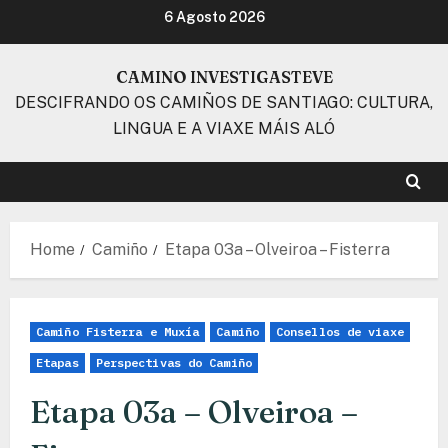
Skip
6 Agosto 2026
to
content
CAMINO INVESTIGASTEVE
DESCIFRANDO OS CAMIÑOS DE SANTIAGO: CULTURA,
LINGUA E A VIAXE MÁIS ALÓ
Home
Camiño
Etapa 03a – Olveiroa – Fisterra
Camiño Fisterra e Muxía
Camiño
Consellos de viaxe
Etapas
Perspectivas do Camiño
Etapa 03a – Olveiroa –