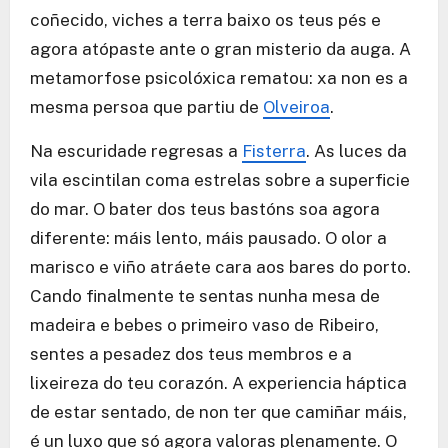
coñecido, viches a terra baixo os teus pés e
agora atópaste ante o gran misterio da auga. A
metamorfose psicolóxica rematou: xa non es a
mesma persoa que partiu de
Olveiroa
.
Na escuridade regresas a
Fisterra
. As luces da
vila escintilan coma estrelas sobre a superficie
do mar. O bater dos teus bastóns soa agora
diferente: máis lento, máis pausado. O olor a
marisco e viño atráete cara aos bares do porto.
Cando finalmente te sentas nunha mesa de
madeira e bebes o primeiro vaso de Ribeiro,
sentes a pesadez dos teus membros e a
lixeireza do teu corazón. A experiencia háptica
de estar sentado, de non ter que camiñar máis,
é un luxo que só agora valoras plenamente. O