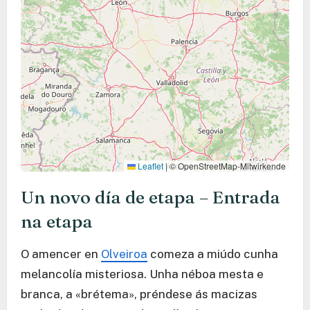
Leaflet
|
© OpenStreetMap-Mitwirkende
Un novo día de etapa – Entrada
na etapa
O amencer en
Olveiroa
comeza a miúdo cunha
melancolía misteriosa. Unha néboa mesta e
branca, a «brétema», préndese ás macizas