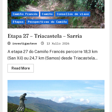
Camiño Francés
Camiño
Consellos de viaxe
Etapas
Perspectivas do Camiño
Etapa 27 – Triacastela – Sarria
investigasteve
13 Xullo 2026
A etapa 27 do Camiño Francés percorre 18,3 km
(San Xil) ou 24,7 km (Samos) desde Triacastela...
Read
Read More
more
about
Etapa
27
–
Triacastela
–
Sarria