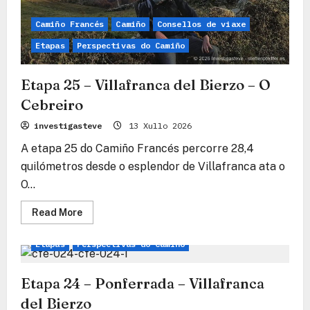
Camiño Francés
Camiño
Consellos de viaxe
Etapas
Perspectivas do Camiño
Etapa 25 – Villafranca del Bierzo – O
Cebreiro
investigasteve
13 Xullo 2026
A etapa 25 do Camiño Francés percorre 28,4
quilómetros desde o esplendor de Villafranca ata o
O...
Read
Read More
more
Camiño Francés
Camiño
Consellos de viaxe
about
Etapa
Etapas
Perspectivas do Camiño
25
–
Villafranca
del
Etapa 24 – Ponferrada – Villafranca
Bierzo
–
del Bierzo
O