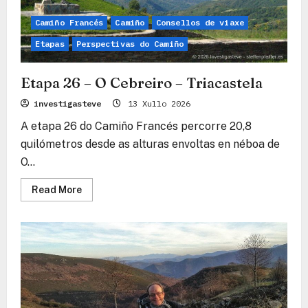
Camiño Francés
Camiño
Consellos de viaxe
Etapas
Perspectivas do Camiño
Etapa 26 – O Cebreiro – Triacastela
investigasteve
13 Xullo 2026
A etapa 26 do Camiño Francés percorre 20,8
quilómetros desde as alturas envoltas en néboa de
O...
Read
Read More
more
about
Etapa
26
–
O
Cebreiro
–
Triacastela