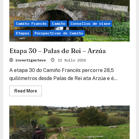
(Arca)
Camiño Francés
Camiño
Consellos de viaxe
Etapas
Perspectivas do Camiño
Etapa 30 – Palas de Rei – Arzúa
investigasteve
13 Xullo 2026
A etapa 30 do Camiño Francés percorre 28,5
quilómetros desde Palas de Rei ata Arzúa e é...
Read
Read More
more
about
Etapa
30
–
Palas
de
Rei
–
Arzúa