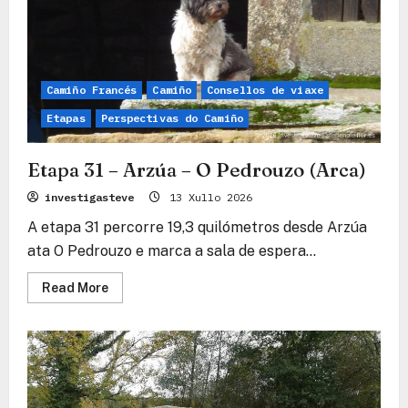
–
Santiago
de
Compostela
Camiño Francés
Camiño
Consellos de viaxe
Etapas
Perspectivas do Camiño
Etapa 31 – Arzúa – O Pedrouzo (Arca)
investigasteve
13 Xullo 2026
A etapa 31 percorre 19,3 quilómetros desde Arzúa
ata O Pedrouzo e marca a sala de espera...
Read
Read More
more
about
Etapa
31
–
Arzúa
–
O
Pedrouzo