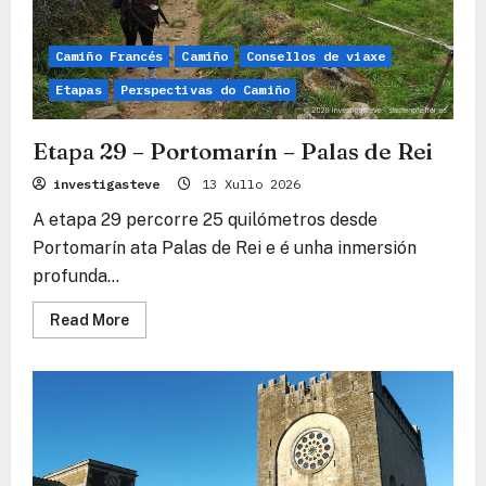
Camiño Francés
Camiño
Consellos de viaxe
Etapas
Perspectivas do Camiño
Etapa 29 – Portomarín – Palas de Rei
investigasteve
13 Xullo 2026
A etapa 29 percorre 25 quilómetros desde
Portomarín ata Palas de Rei e é unha inmersión
profunda...
Read
Read More
more
about
Etapa
29
–
Portomarín
–
Palas
de
Rei