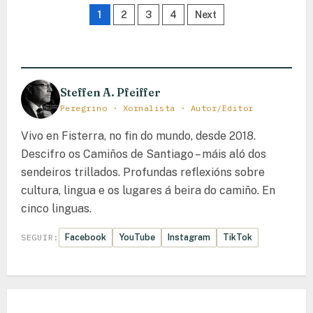
23
Paxinación
1
2
3
4
Next
–
Rabanal
de
del
Camino
–
entradas
Ponferrada
Steffen A. Pfeiffer
Peregrino · Xornalista · Autor/Editor
Vivo en Fisterra, no fin do mundo, desde 2018.
Descifro os Camiños de Santiago – máis aló dos
sendeiros trillados. Profundas reflexións sobre
cultura, lingua e os lugares á beira do camiño. En
cinco linguas.
Facebook
YouTube
Instagram
TikTok
SEGUIR: