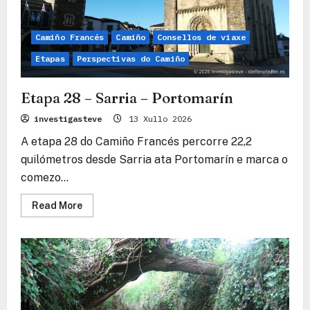
Camiño Francés
Camiño
Consellos de viaxe
Etapas
Perspectivas do Camiño
Etapa 28 – Sarria – Portomarín
investigasteve
13 Xullo 2026
A etapa 28 do Camiño Francés percorre 22,2
quilómetros desde Sarria ata Portomarín e marca o
comezo...
Read
Read More
more
about
Etapa
28
–
Sarria
–
Portomarín