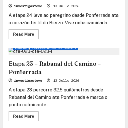
Cebreiro
investigasteve
13 Xullo 2026
A etapa 24 leva ao peregrino desde Ponferrada ata
o corazón fértil do Bierzo. Vive unha camiñada...
Read
Read More
more
Camiño Francés
Camiño
Consellos de viaxe
about
Etapa
Etapas
Perspectivas do Camiño
24
–
Ponferrada
–
Etapa 23 – Rabanal del Camino –
Villafranca
del
Ponferrada
Bierzo
investigasteve
13 Xullo 2026
A etapa 23 percorre 32,5 quilómetros desde
Rabanal del Camino ata Ponferrada e marca o
punto culminante...
Read
Read More
more
about
Etapa