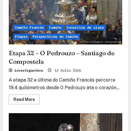
Camiño Francés
Camiño
Consellos de viaxe
Etapas
Perspectivas do Camiño
Etapa 32 – O Pedrouzo – Santiago de
Compostela
investigasteve
13 Xullo 2026
A etapa 32 e última do Camiño Francés percorre
19,4 quilómetros desde O Pedrouzo ata o corazón...
Read
Read More
more
about
Etapa
32
–
O
Pedrouzo