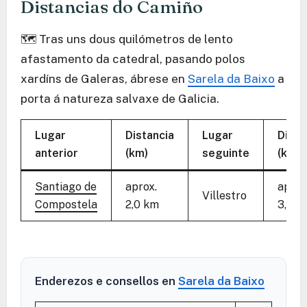
Distancias do Camiño
🗺️ Tras uns dous quilómetros de lento
afastamento da catedral, pasando polos
xardíns de Galeras, ábrese en
Sarela da Baixo
a
porta á natureza salvaxe de Galicia.
Lugar
Distancia
Lugar
Dista
anterior
(km)
seguinte
(km)
Santiago de
aprox.
aprox
Villestro
Compostela
2,0 km
3,5 k
Enderezos e consellos en
Sarela da Baixo