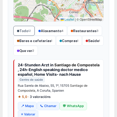
Leaflet
|
© OpenStreetMap
Todo
Aloxamento
Restaurantes
12
4
3
Bares e cafetarías
Compras
Saúde
1
1
1
Que ver
2
24-Stunden Arzt in
Santiago de Compostela
, 24h-English speaking doctor medico
español, Home Visits- nach Hause
Centro de saúde
Rua Sarela de Abaixo, 55, 1º, 15705
Santiago de
Compostela
, A Coruña, Spanien
★ 5,0 ·
3 valoracións
📍 Mapa
📞 Chamar
💬 WhatsApp
⭐ Valorar