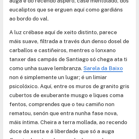
auga e do recendo áspero, case mentolado, dos
eucaliptos que se erguen aquí como gardiáns
ao bordo do val.
A luz crébase aquí de xeito distinto, parece
máis suave, filtrada a través dun denso dosel de
carballos e castiñeiros, mentres o lonxano
tanxer das campás de Santiago só chega ata ti
como unha suave lembranza.
Sarela da Baixo
non é simplemente un lugar; é un limiar
psicolóxico. Aquí, entre os muros de granito gris
cubertos de exuberante musgo e liques coma
fentos, comprendes que o teu camiño non
rematou, senón que entra nunha fase nova,
máis íntima. Cheira a terra mollada, ao recendo
doce da xesta e á liberdade que só a auga