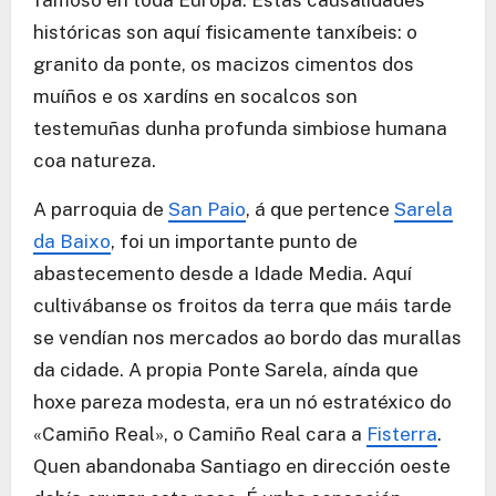
famoso en toda Europa. Estas causalidades
históricas son aquí fisicamente tanxíbeis: o
granito da ponte, os macizos cimentos dos
muíños e os xardíns en socalcos son
testemuñas dunha profunda simbiose humana
coa natureza.
A parroquia de
San Paio
, á que pertence
Sarela
da Baixo
, foi un importante punto de
abastecemento desde a Idade Media. Aquí
cultivábanse os froitos da terra que máis tarde
se vendían nos mercados ao bordo das murallas
da cidade. A propia Ponte Sarela, aínda que
hoxe pareza modesta, era un nó estratéxico do
«Camiño Real», o Camiño Real cara a
Fisterra
.
Quen abandonaba Santiago en dirección oeste