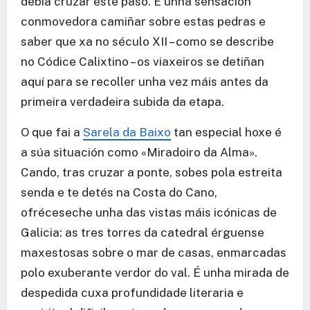
debía cruzar este paso. É unha sensación
conmovedora camiñar sobre estas pedras e
saber que xa no século XII – como se describe
no Códice Calixtino – os viaxeiros se detiñan
aquí para se recoller unha vez máis antes da
primeira verdadeira subida da etapa.
O que fai a
Sarela da Baixo
tan especial hoxe é
a súa situación como «Miradoiro da Alma».
Cando, tras cruzar a ponte, sobes pola estreita
senda e te detés na Costa do Cano,
ofréceseche unha das vistas máis icónicas de
Galicia: as tres torres da catedral érguense
maxestosas sobre o mar de casas, enmarcadas
polo exuberante verdor do val. É unha mirada de
despedida cuxa profundidade literaria e