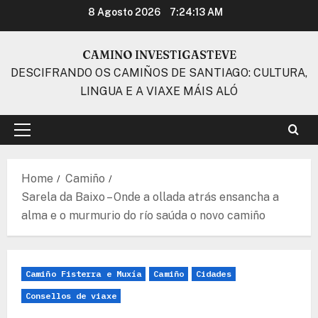
Skip
8 Agosto 2026
7:24:14 AM
to
content
CAMINO INVESTIGASTEVE
DESCIFRANDO OS CAMIÑOS DE SANTIAGO: CULTURA,
LINGUA E A VIAXE MÁIS ALÓ
Primary
Menu
Home
Camiño
Sarela da Baixo – Onde a ollada atrás ensancha a
alma e o murmurio do río saúda o novo camiño
Camiño Fisterra e Muxía
Camiño
Cidades
Consellos de viaxe