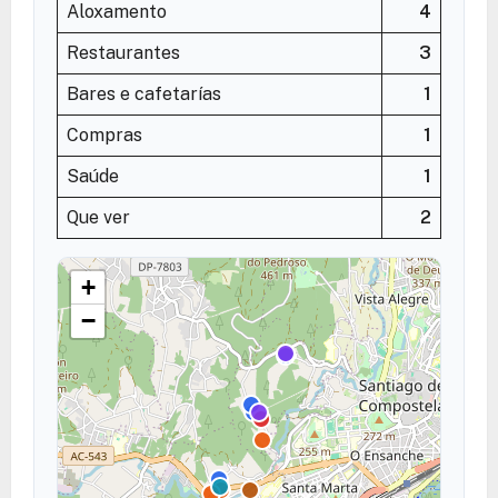
Aloxamento
4
Restaurantes
3
Bares e cafetarías
1
Compras
1
Saúde
1
Que ver
2
+
−