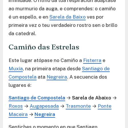
infinidade. O ritmo da túa respiración adáptase
ao murmurio da auga, e comprendes: o camiño
é un espello, e en
Sarela da Baixo
ves por
primeira vez o teu verdadeiro rostro sen o brillo
da catedral.
Camiño das Estrelas
Este lugar atópase no Camiño a
Fisterra
e
Muxía
, na primeira etapa desde
Santiago de
Compostela
ata
Negreira
. A secuencia dos
lugares é:
Santiago de Compostela
→
Sarela de Abaixo
→
Roxos
→
Augapesada
→
Trasmonte
→
Ponte
Maceira
→
Negreira
Sentiches o momento en que Santiago