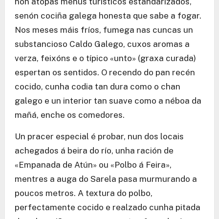
non atopas menús turísticos estandarizados,
senón cociña galega honesta que sabe a fogar.
Nos meses máis fríos, fumega nas cuncas un
substancioso Caldo Galego, cuxos aromas a
verza, feixóns e o típico «unto» (graxa curada)
espertan os sentidos. O recendo do pan recén
cocido, cunha codia tan dura como o chan
galego e un interior tan suave como a néboa da
mañá, enche os comedores.
Un pracer especial é probar, nun dos locais
achegados á beira do río, unha ración de
«Empanada de Atún» ou «Polbo á Feira»,
mentres a auga do Sarela pasa murmurando a
poucos metros. A textura do polbo,
perfectamente cocido e realzado cunha pitada