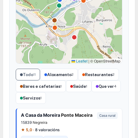
Leaflet
|
© OpenStreetMap
Todo
Aloxamento
Restaurantes
11
2
2
Bares e cafetarías
Saúde
Que ver
1
1
4
Servizos
1
A Casa da Moreira
Ponte Maceira
Casa rural
15839
Negreira
★ 5,0 ·
8 valoracións