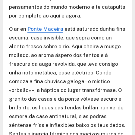
pensamentos do mundo moderno e te catapulta
por completo ao aquí e agora.
O ar en
Ponte Maceira
está saturado dunha fina
escuma, case invisible, que sopra como un
alento fresco sobre o río. Aquí cheira a musgo
mollado, ao aroma áspero dos fentos e á
frescura da auga revolvida, que leva consigo
unha nota metálica, case eléctrica. Cando
comeza a fina chuvisca galega – o místico
«orballo» –, a háptica do lugar transfórmase. O
granito das casas e da ponte vólvese escuro e
brillante, os liques das fendas brillan nun verde
esmeralda case antinatural, e as pedras
séntense frías e inflexibles baixo os teus dedos.
Sentes a inercia térmica dos macizos muros do