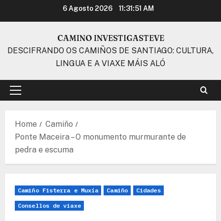
Skip
6 Agosto 2026
11:31:52 AM
to
content
CAMINO INVESTIGASTEVE
DESCIFRANDO OS CAMIÑOS DE SANTIAGO: CULTURA,
LINGUA E A VIAXE MÁIS ALÓ
Primary
Menu
Home
Camiño
Ponte Maceira – O monumento murmurante de
pedra e escuma
Camiño Fisterra e Muxía
Camiño
Cidades
Consellos de viaxe