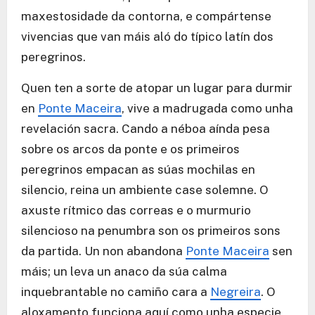
maxestosidade da contorna, e compártense
vivencias que van máis aló do típico latín dos
peregrinos.
Quen ten a sorte de atopar un lugar para durmir
en
Ponte Maceira
, vive a madrugada como unha
revelación sacra. Cando a néboa aínda pesa
sobre os arcos da ponte e os primeiros
peregrinos empacan as súas mochilas en
silencio, reina un ambiente case solemne. O
axuste rítmico das correas e o murmurio
silencioso na penumbra son os primeiros sons
da partida. Un non abandona
Ponte Maceira
sen
máis; un leva un anaco da súa calma
inquebrantable no camiño cara a
Negreira
. O
aloxamento funciona aquí como unha especie