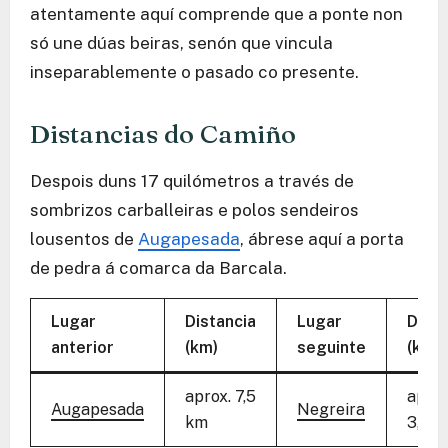
atentamente aquí comprende que a ponte non
só une dúas beiras, senón que vincula
inseparablemente o pasado co presente.
Distancias do Camiño
Despois duns 17 quilómetros a través de
sombrizos carballeiras e polos sendeiros
lousentos de
Augapesada
, ábrese aquí a porta
de pedra á comarca da Barcala.
Lugar
Distancia
Lugar
Dista
anterior
(km)
seguinte
(km)
aprox. 7,5
aprox
Augapesada
Negreira
km
3,5 