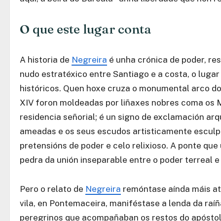
O que este lugar conta
A historia de
Negreira
é unha crónica de poder, res
nudo estratéxico entre Santiago e a costa, o lug
históricos. Quen hoxe cruza o monumental arco do
XIV foron moldeadas por liñaxes nobres coma os M
residencia señorial; é un signo de exclamación arq
ameadas e os seus escudos artisticamente esculpi
pretensións de poder e celo relixioso. A ponte que
pedra da unión inseparable entre o poder terreal e 
Pero o relato de
Negreira
remóntase aínda máis atr
vila, en Pontemaceira, maniféstase a lenda da raíña
peregrinos que acompañaban os restos do apóstolo