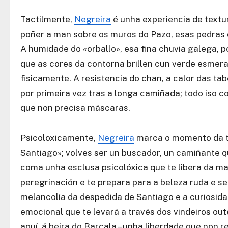
Tactilmente,
Negreira
é unha experiencia de textur
poñer a man sobre os muros do Pazo, esas pedras q
A humidade do «orballo», esa fina chuvia galega, p
que as cores da contorna brillen cun verde esmera
fisicamente. A resistencia do chan, a calor das ta
por primeira vez tras a longa camiñada; todo iso
que non precisa máscaras.
Psicoloxicamente,
Negreira
marca o momento da tr
Santiago»; volves ser un buscador, un camiñante qu
coma unha esclusa psicolóxica que te libera da 
peregrinación e te prepara para a beleza ruda e s
melancolía da despedida de Santiago e a curiosid
emocional que te levará a través dos vindeiros out
aquí, á beira do Barcala – unha liberdade que non r