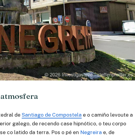
 atmosfera
tedral de
Santiago de Compostela
e o camiño levoute a
erior galego, de recendo case hipnótico, o teu corpo
e co latido da terra. Pos o pé en
Negreira
e, de