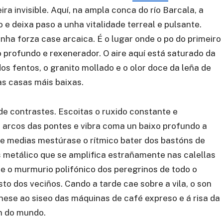
a invisible. Aquí, na ampla conca do río Barcala, a
 e deixa paso a unha vitalidade terreal e pulsante.
a forza case arcaica. É o lugar onde o po do primeiro
o profundo e rexenerador. O aire aquí está saturado da
s fentos, o granito mollado e o olor doce da leña de
s casas máis baixas.
e contrastes. Escoitas o ruxido constante e
s arcos das pontes e vibra coma un baixo profundo a
re medias mestúrase o rítmico bater dos bastóns de
metálico que se amplifica estrañamente nas calellas
de o murmurio polifónico dos peregrinos de todo o
o dos veciños. Cando a tarde cae sobre a vila, o son
nese ao siseo das máquinas de café expreso e á risa da
in do mundo.