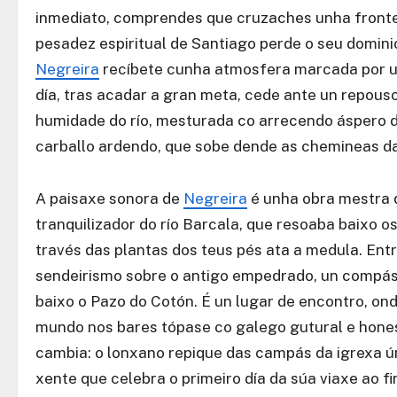
inmediato, comprendes que cruzaches unha fronteir
pesadez espiritual de Santiago perde o seu dominio
Negreira
recíbete cunha atmosfera marcada por unh
día, tras acadar a gran meta, cede ante un repous
humidade do río, mesturada co arrecendo áspero do
carballo ardendo, que sobe dende as chemineas da
A paisaxe sonora de
Negreira
é unha obra mestra d
tranquilizador do río Barcala, que resoaba baixo o
través das plantas dos teus pés ata a medula. Ent
sendeirismo sobre o antigo empedrado, un compás 
baixo o Pazo do Cotón. É un lugar de encontro, on
mundo nos bares tópase co galego gutural e honest
cambia: o lonxano repique das campás da igrexa ú
xente que celebra o primeiro día da súa viaxe ao f