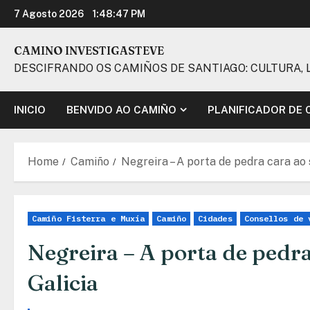
Skip
7 Agosto 2026
1:48:48 PM
to
content
CAMINO INVESTIGASTEVE
DESCIFRANDO OS CAMIÑOS DE SANTIAGO: CULTURA, L
INICIO
BENVIDO AO CAMIÑO
PLANIFICADOR DE
Home
Camiño
Negreira – A porta de pedra cara ao 
Camiño Fisterra e Muxía
Camiño
Cidades
Consellos de 
Negreira – A porta de pedra
Galicia