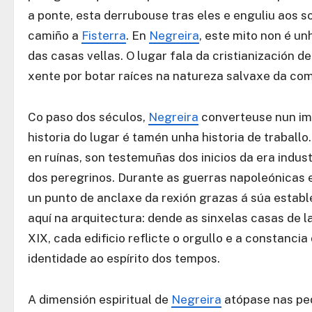
a ponte, esta derrubouse tras eles e enguliu aos so
camiño a
Fisterra
. En
Negreira
, este mito non é un
das casas vellas. O lugar fala da cristianización 
xente por botar raíces na natureza salvaxe da co
Co paso dos séculos,
Negreira
converteuse nun imp
historia do lugar é tamén unha historia de trabal
en ruínas, son testemuñas dos inicios da era indust
dos peregrinos. Durante as guerras napoleónicas e 
un punto de anclaxe da rexión grazas á súa estable 
aquí na arquitectura: dende as sinxelas casas de 
XIX, cada edificio reflicte o orgullo e a constanc
identidade ao espírito dos tempos.
A dimensión espiritual de
Negreira
atópase nas pe