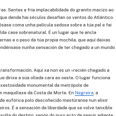
as. Sentes a fría implacabilidade do granito macizo ao
ue dende hai séculos desafían os ventos do Atlántico.
ósase coma unha película sedosa sobre a túa pel e fai
lda case sobrenatural. É un lugar que te ancla
bernas e o peso da túa propia mochila, que aquí deixas
 condénsase nunha sensación de ter chegado a un mundo
ansformación. Aquí xa non es un «recién chegado a
e dirixe a súa ollada cara ao oeste. O lugar funciona
maxestosidade monumental da metrópole de
en maquillaxe da Costa da Morte. En
Negreira
, a
ade eufórica polo descoñecido mestúranse nun elixir
eiros. É a sensación de liberdade que se volve tanxible
esulta do destino, senón do puro acto de seguir adiante.