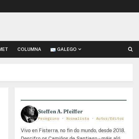
MET
COLUMNA
GALEGO
Steffen A. Pfeiffer
Peregrino · Xornalista · Autor/Editor
Vivo en Fisterra, no fin do mundo, desde 2018.
Descifro os Camiños de Santiago – máis aló