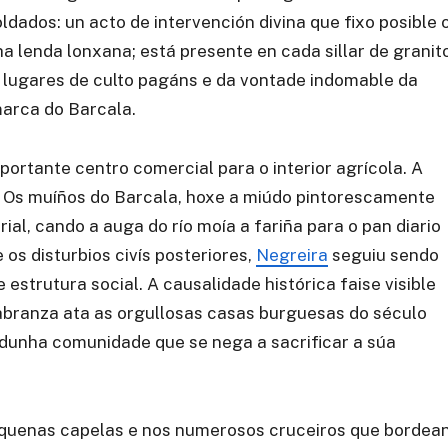
ldados: un acto de intervención divina que fixo posible 
ha lenda lonxana; está presente en cada sillar de granit
de lugares de culto pagáns e da vontade indomable da
marca do Barcala.
ortante centro comercial para o interior agrícola. A
lo. Os muíños do Barcala, hoxe a miúdo pintorescamente
rial, cando a auga do río moía a fariña para o pan diario
os disturbios civís posteriores,
Negreira
seguiu sendo
estrutura social. A causalidade histórica faise visible
labranza ata as orgullosas casas burguesas do século
ia dunha comunidade que se nega a sacrificar a súa
quenas capelas e nos numerosos cruceiros que bordea