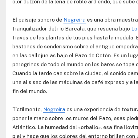
olor dulzón de la leña de roble ardiendo, que sube
El paisaje sonoro de
Negreira
es una obra maestra 
tranquilizador del río Barcala, que resuena bajo
Lo
través de las plantas de tus pies hasta la médula.
bastones de senderismo sobre el antiguo empedra
en las callejuelas bajo el Pazo do Cotón. Es un lu
peregrinos de todo el mundo en los bares se topa c
Cuando la tarde cae sobre la ciudad, el sonido camb
une al siseo de las máquinas de café expreso y a la 
fin del mundo.
Tíctilmente,
Negreira
es una experiencia de textura
poner la mano sobre los muros del Pazo, esas pied
Atlántico. La humedad del «orballo», esa fina llov
piel y hace que los colores del entorno brillen co