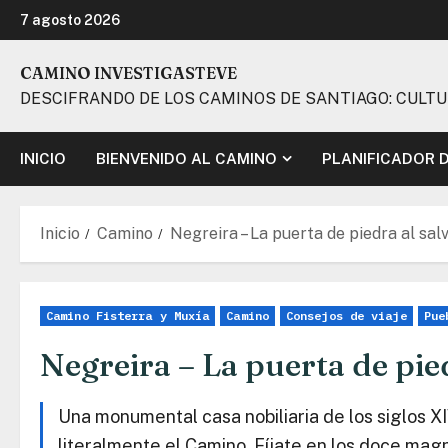
Ir
7 agosto 2026
al
contenido
CAMINO INVESTIGASTEVE
DESCIFRANDO DE LOS CAMINOS DE SANTIAGO: CULTURA
INICIO
BIENVENIDO AL CAMINO
PLANIFICADOR 
Inicio
Camino
Negreira – La puerta de piedra al sal
Camino Fisterra y Muxía
Camino
Consejos de viaje
Pue
Negreira – La puerta de pied
Una monumental casa nobiliaria de los siglos XI
literalmente el Camino. Fíjate en los doce mag