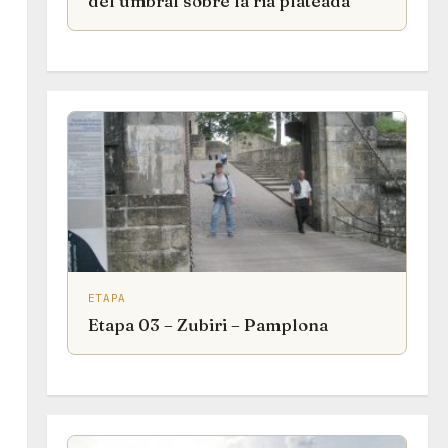
del umbral sobre la ría plateada
ETAPA
Etapa 03 – Zubiri – Pamplona