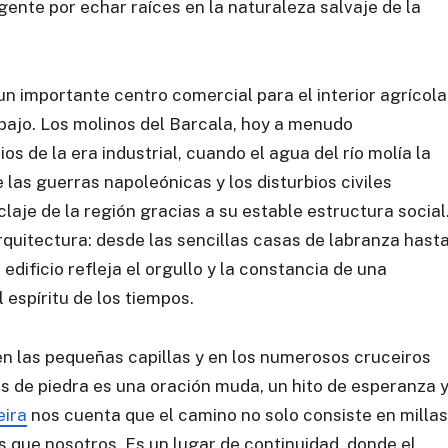
gente por echar raíces en la naturaleza salvaje de la
un importante centro comercial para el interior agrícola
rabajo. Los molinos del Barcala, hoy a menudo
os de la era industrial, cuando el agua del río molía la
 las guerras napoleónicas y los disturbios civiles
laje de la región gracias a su estable estructura social
arquitectura: desde las sencillas casas de labranza hast
edificio refleja el orgullo y la constancia de una
 espíritu de los tiempos.
n las pequeñas capillas y en los numerosos cruceiros
 de piedra es una oración muda, un hito de esperanza 
ira
nos cuenta que el camino no solo consiste en millas
es que nosotros. Es un lugar de continuidad, donde el