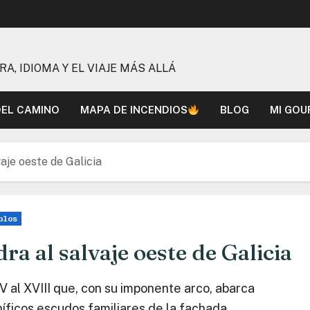
, IDIOMA Y EL VIAJE MÁS ALLÁ
DEL CAMINO
MAPA DE INCENDIOS
BLOG
MI GOU
vaje oeste de Galicia
blos
ra al salvaje oeste de Galicia
V al XVIII que, con su imponente arco, abarca
níficos escudos familiares de la fachada.