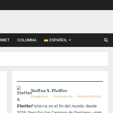
RMET
COLUMNA
ESPAÑOL
Steffen A. Pfeiffer
Peregrino · Periodista · Autor/Editor
Vivo en Fisterra, en el fin del mundo, desde
2018. Descifro los Caminos de Santiago – más