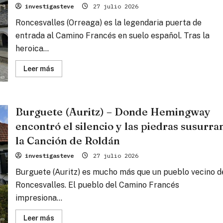
entre
investigasteve
27 julio 2026
mundos
Roncesvalles (Orreaga) es la legendaria puerta de
entrada al Camino Francés en suelo español. Tras la
heroica...
Lee
Leer más
más
sobre
Roncesvalles
–
El
Burguete (Auritz) – Donde Hemingway
ancla
sagrada
encontró el silencio y las piedras susurra
en
la
puerta
la Canción de Roldán
de
los
investigasteve
27 julio 2026
Pirineos
Burguete (Auritz) es mucho más que un pueblo vecino d
Roncesvalles. El pueblo del Camino Francés
impresiona...
Lee
Leer más