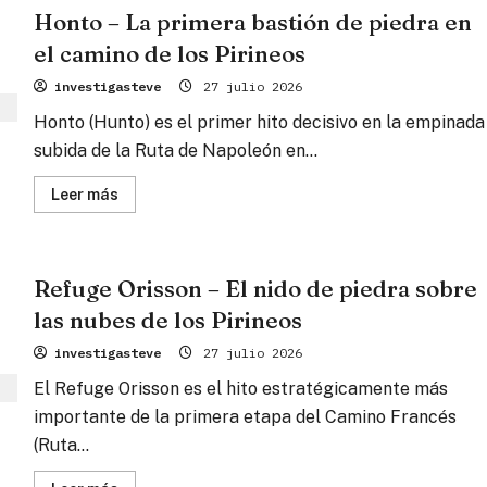
–
Honto – La primera bastión de piedra en
El
púlpito
el camino de los Pirineos
de
cristal
sobre
investigasteve
27 julio 2026
el
abismo
Honto (Hunto) es el primer hito decisivo en la empinada
de
los
subida de la Ruta de Napoleón en...
Pirineos
Lee
Leer más
más
sobre
Honto
–
La
Refuge Orisson – El nido de piedra sobre
primera
bastión
las nubes de los Pirineos
de
piedra
en
investigasteve
27 julio 2026
el
camino
El Refuge Orisson es el hito estratégicamente más
de
los
importante de la primera etapa del Camino Francés
Pirineos
(Ruta...