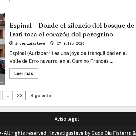
más
sobre
Burguete
(Auritz)
–
Donde
Espinal – Donde el silencio del bosque de
Hemingway
encontró
Irati toca el corazón del peregrino
el
silencio
investigasteve
27 julio 2026
y
las
piedras
Espinal (Aurizberri) es una joya de tranquilidad en el
susurran
la
Valle de Erro navarro, en el Camino Francés....
Canción
de
Lee
Roldán
Leer más
más
sobre
Espinal
–
n
Donde
…
23
Siguiente
el
silencio
del
bosque
de
Aviso legal
Irati
toca
el
corazón
- All rights reserved
|
Investigasteve by Cada Día Fisterra &