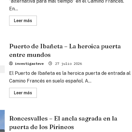
"alternativa para mal tiempo" en el Camino Francés.
En...
Lee
Leer más
más
sobre
Valcarlos
–
El
Puerto de Ibañeta – La heroica puerta
refugio
verde
entre mundos
a
la
sombra
investigasteve
27 julio 2026
de
Carlomagno
El Puerto de Ibañeta es la heroica puerta de entrada al
Camino Francés en suelo español. A...
Lee
Leer más
más
sobre
Puerto
de
Ibañeta
Roncesvalles – El ancla sagrada en la
–
La
puerta de los Pirineos
heroica
puerta