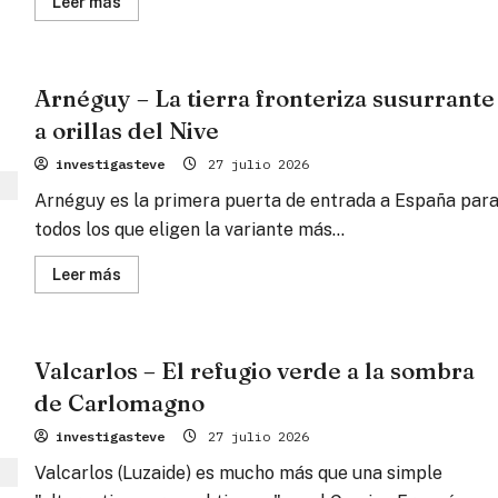
Lee
Leer más
más
sobre
Refuge
Orisson
–
Arnéguy – La tierra fronteriza susurrante
El
nido
a orillas del Nive
de
piedra
sobre
investigasteve
27 julio 2026
las
nubes
Arnéguy es la primera puerta de entrada a España par
de
los
todos los que eligen la variante más...
Pirineos
Lee
Leer más
más
sobre
Arnéguy
–
La
Valcarlos – El refugio verde a la sombra
tierra
fronteriza
de Carlomagno
susurrante
a
orillas
investigasteve
27 julio 2026
del
Nive
Valcarlos (Luzaide) es mucho más que una simple