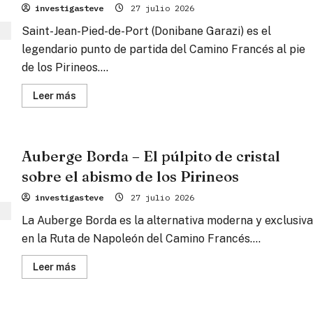
investigasteve
27 julio 2026
Saint-Jean-Pied-de-Port (Donibane Garazi) es el
legendario punto de partida del Camino Francés al pie
de los Pirineos....
Lee
Leer más
más
sobre
Saint-
Jean-
Pied-
Auberge Borda – El púlpito de cristal
de-
Port
sobre el abismo de los Pirineos
–
La
fortaleza
investigasteve
27 julio 2026
roja
al
La Auberge Borda es la alternativa moderna y exclusiva
pie
de
en la Ruta de Napoleón del Camino Francés....
la
eternidad
Lee
Leer más
más
sobre
Auberge
Borda