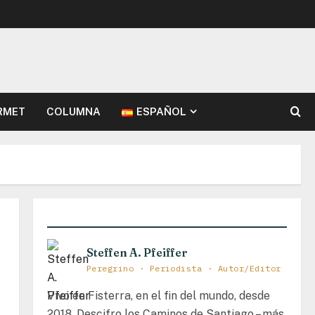
RMET
COLUMNA
ESPAÑOL
Steffen A. Pfeiffer
Peregrino · Periodista · Autor/Editor
Vivo en Fisterra, en el fin del mundo, desde
2018. Descifro los Caminos de Santiago – más