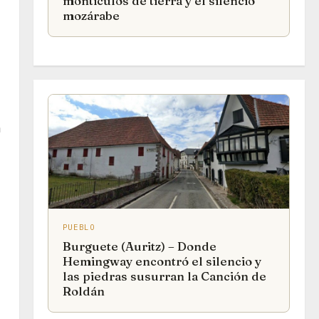
montículos de tierra y el silencio
mozárabe
a
PUEBLO
Burguete (Auritz) – Donde
Hemingway encontró el silencio y
las piedras susurran la Canción de
Roldán