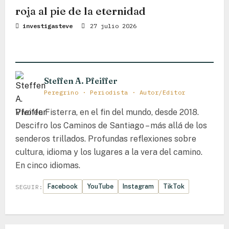
a
roja al pie de la eternidad
s
investigasteve
27 julio 2026
Steffen A. Pfeiffer
Peregrino · Periodista · Autor/Editor
Vivo en Fisterra, en el fin del mundo, desde 2018.
Descifro los Caminos de Santiago – más allá de los
senderos trillados. Profundas reflexiones sobre
cultura, idioma y los lugares a la vera del camino.
En cinco idiomas.
Facebook
YouTube
Instagram
TikTok
SEGUIR: