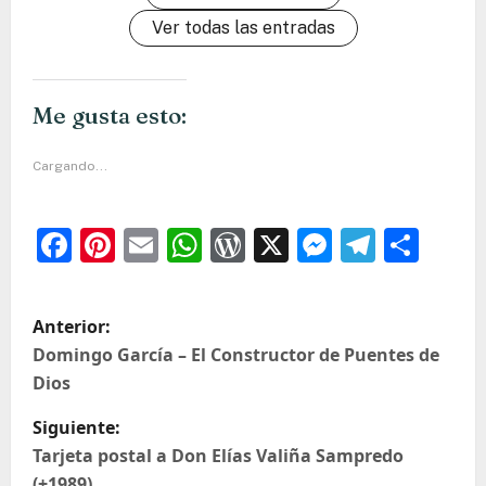
Ver todas las entradas
Me gusta esto:
Cargando...
Facebook
Pinterest
Email
WhatsApp
WordPress
X
Messeng
Teleg
Com
N
Anterior:
a
Domingo García – El Constructor de Puentes de
Dios
v
e
Siguiente:
Tarjeta postal a Don Elías Valiña Sampredo
g
(+1989)