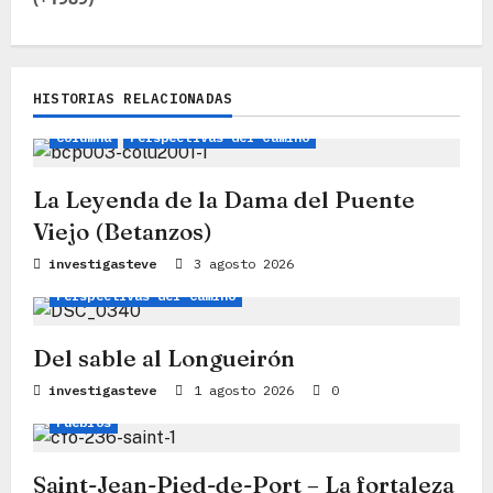
a
c
i
HISTORIAS RELACIONADAS
Leyendas, Mitos e Historias
Camino Inglés
ó
Columna
Perspectivas del Camino
n
La Leyenda de la Dama del Puente
d
Viejo (Betanzos)
e
Columna
Consejos de viaje
investigasteve
3 agosto 2026
e
Perspectivas del Camino
n
Del sable al Longueirón
t
Camino Francés
Camino
Consejos de viaje
investigasteve
1 agosto 2026
0
r
Pueblos
a
d
Saint-Jean-Pied-de-Port – La fortaleza