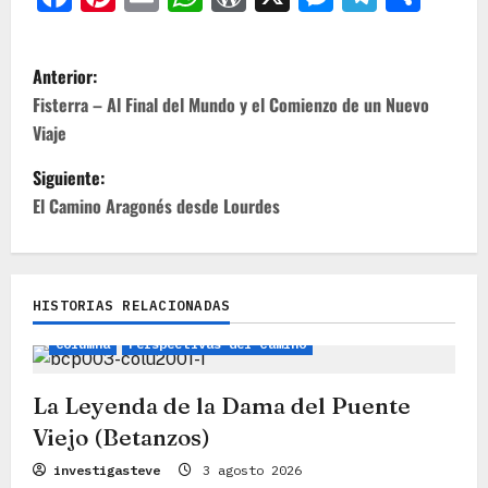
N
Anterior:
a
Fisterra – Al Final del Mundo y el Comienzo de un Nuevo
Viaje
v
e
Siguiente:
El Camino Aragonés desde Lourdes
g
a
c
HISTORIAS RELACIONADAS
Leyendas, Mitos e Historias
Camino Inglés
i
Columna
Perspectivas del Camino
ó
n
La Leyenda de la Dama del Puente
Viejo (Betanzos)
d
Columna
Consejos de viaje
investigasteve
3 agosto 2026
e