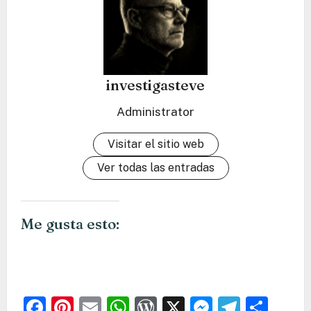
investigasteve
Administrator
Visitar el sitio web
Ver todas las entradas
Me gusta esto:
Facebook
Pinterest
Email
WhatsApp
WordPress
X
Messeng
Teleg
Com