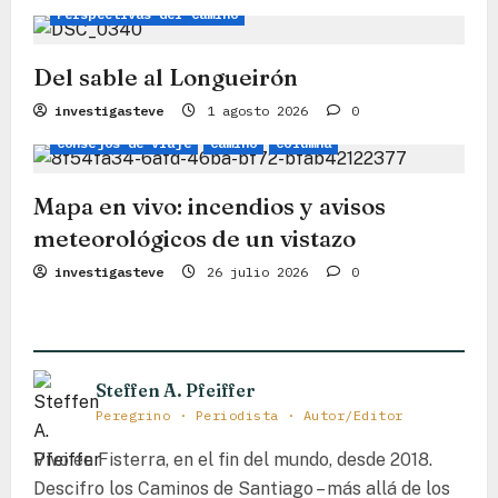
Perspectivas del Camino
e
n
Del sable al Longueirón
t
investigasteve
1 agosto 2026
0
r
Consejos de viaje
Camino
Columna
a
Mapa en vivo: incendios y avisos
d
meteorológicos de un vistazo
a
investigasteve
26 julio 2026
0
s
Steffen A. Pfeiffer
Peregrino · Periodista · Autor/Editor
Vivo en Fisterra, en el fin del mundo, desde 2018.
Descifro los Caminos de Santiago – más allá de los