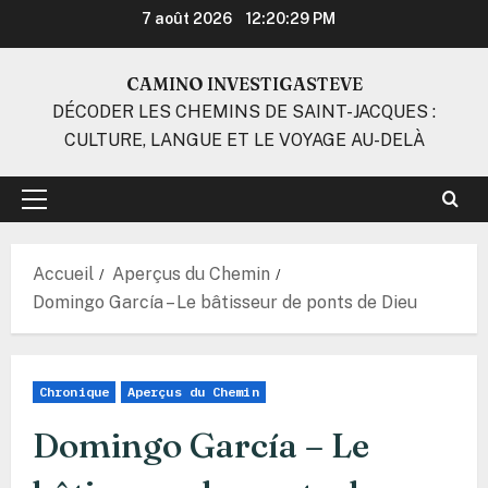
Aller
7 août 2026
12:20:30 PM
au
contenu
CAMINO INVESTIGASTEVE
DÉCODER LES CHEMINS DE SAINT-JACQUES :
CULTURE, LANGUE ET LE VOYAGE AU-DELÀ
Menu
principal
Accueil
Aperçus du Chemin
Domingo García – Le bâtisseur de ponts de Dieu
Chronique
Aperçus du Chemin
Domingo García – Le