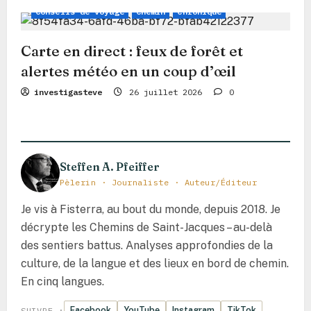
Conseils de voyage
Chemin
Chronique
c
l
Carte en direct : feux de forêt et
e
alertes météo en un coup d’œil
investigasteve
26 juillet 2026
0
Steffen A. Pfeiffer
Pèlerin · Journaliste · Auteur/Éditeur
Je vis à Fisterra, au bout du monde, depuis 2018. Je
décrypte les Chemins de Saint-Jacques – au-delà
des sentiers battus. Analyses approfondies de la
culture, de la langue et des lieux en bord de chemin.
En cinq langues.
Facebook
YouTube
Instagram
TikTok
SUIVRE :