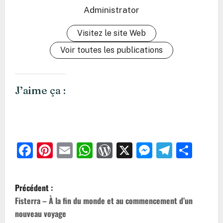
Administrator
Visitez le site Web
Voir toutes les publications
J’aime ça :
Facebook
Pinterest
Email
WhatsApp
WordPress
X
Messeng
Teleg
Par
N
Précédent :
a
Fisterra – À la fin du monde et au commencement d’un
nouveau voyage
v