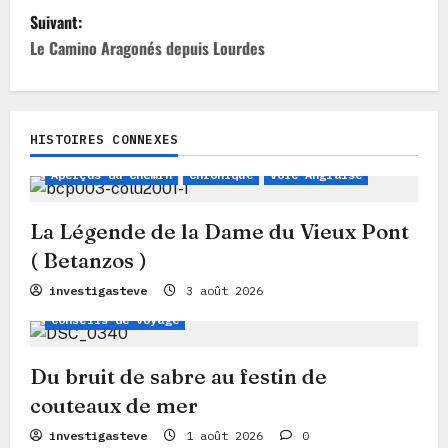
i
Suivant:
Le Camino Aragonés depuis Lourdes
g
a
t
HISTOIRES CONNEXES
Légendes, Mythes et Histoires
i
Aperçus du Chemin
Chronique
Voie Anglaise
o
n
La Légende de la Dame du Vieux Pont
( Betanzos )
d
Chronique
Aperçus du Chemin
investigasteve
3 août 2026
’
Conseils de voyage
a
r
Du bruit de sabre au festin de
t
couteaux de mer
i
investigasteve
1 août 2026
0