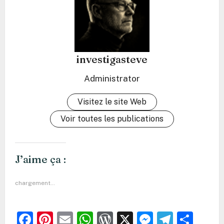
investigasteve
Administrator
Visitez le site Web
Voir toutes les publications
J’aime ça :
chargement…
Facebook
Pinterest
Email
WhatsApp
WordPress
X
Messeng
Teleg
Par