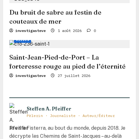
a
Du bruit de sabre au festin de
r
couteaux de mer
t
Voie Française
Chemin
Conseils de voyage
investigasteve
1 août 2026
0
i
Villes
c
Saint-Jean-Pied-de-Port – La
l
forteresse rouge au pied de l’éternité
e
investigasteve
27 juillet 2026
Steffen A. Pfeiffer
Pèlerin · Journaliste · Auteur/Éditeur
Je vis à Fisterra, au bout du monde, depuis 2018. Je
décrypte les Chemins de Saint-Jacques – au-delà