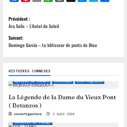
N
Précédent :
a
Ara Solis – L’Autel du Soleil
v
Suivant:
i
Domingo García – Le bâtisseur de ponts de Dieu
g
a
HISTOIRES CONNEXES
Légendes, Mythes et Histoires
t
Aperçus du Chemin
Chronique
Voie Anglaise
i
o
La Légende de la Dame du Vieux Pont
n
( Betanzos )
d
Chronique
Aperçus du Chemin
investigasteve
3 août 2026
’
Conseils de voyage