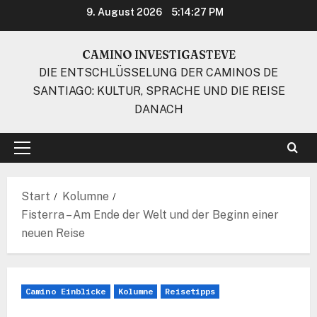
Zum
9. August 2026
5:14:28 PM
Inhalt
springen
CAMINO INVESTIGASTEVE
DIE ENTSCHLÜSSELUNG DER CAMINOS DE
SANTIAGO: KULTUR, SPRACHE UND DIE REISE
DANACH
Primäres
Menü
Start
Kolumne
Fisterra – Am Ende der Welt und der Beginn einer
neuen Reise
Camino Einblicke
Kolumne
Reisetipps