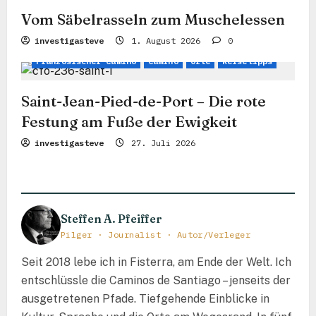
g
Vom Säbelrasseln zum Muschelessen
a
investigasteve
1. August 2026
0
t
Französischer Camino
Camino
Orte
Reisetipps
i
Saint-Jean-Pied-de-Port – Die rote
o
Festung am Fuße der Ewigkeit
n
investigasteve
27. Juli 2026
Steffen A. Pfeiffer
Pilger · Journalist · Autor/Verleger
Seit 2018 lebe ich in Fisterra, am Ende der Welt. Ich
entschlüssle die Caminos de Santiago – jenseits der
ausgetretenen Pfade. Tiefgehende Einblicke in