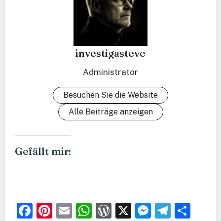
investigasteve
Administrator
Besuchen Sie die Website
Alle Beiträge anzeigen
Gefällt mir:
Facebook
Pinterest
Email
WhatsApp
WordPress
X
Messeng
Teleg
Teil