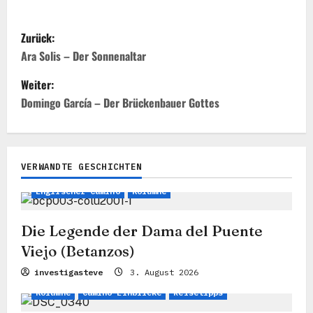
B
Zurück:
e
Ara Solis – Der Sonnenaltar
i
Weiter:
t
Domingo García – Der Brückenbauer Gottes
r
a
VERWANDTE GESCHICHTEN
Legenden, Mythen & Stories
Camino Einblicke
g
Englischer Camino
Kolumne
s
n
Die Legende der Dama del Puente
a
Viejo (Betanzos)
v
investigasteve
3. August 2026
i
Kolumne
Camino Einblicke
Reisetipps