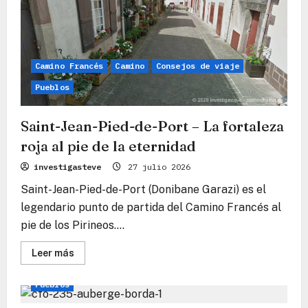
Camino Francés
Camino
Consejos de viaje
Pueblos
Saint-Jean-Pied-de-Port – La fortaleza
roja al pie de la eternidad
investigasteve
27 julio 2026
Saint-Jean-Pied-de-Port (Donibane Garazi) es el
legendario punto de partida del Camino Francés al
pie de los Pirineos....
Lee
Leer más
más
Camino Francés
Camino
Consejos de viaje
sobre
Saint-
Pueblos
Jean-
Pied-