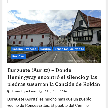
más
sobre
Roncesvalles
–
El
ancla
sagrada
en
la
puerta
de
los
Pirineos
Camino Francés
Camino
Consejos de viaje
Pueblos
Burguete (Auritz) – Donde
Hemingway encontró el silencio y las
piedras susurran la Canción de Roldán
investigasteve
27 julio 2026
Burguete (Auritz) es mucho más que un pueblo
vecino de Roncesvalles. El pueblo del Camino