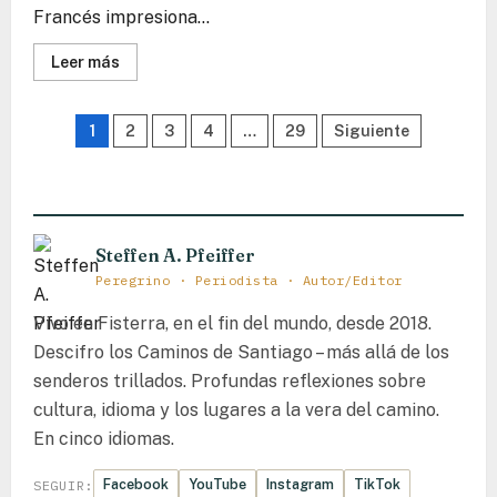
Francés impresiona...
Lee
Leer más
más
sobre
Burguete
Paginación
(Auritz)
1
2
3
4
…
29
Siguiente
–
Donde
de
Hemingway
encontró
entradas
el
silencio
y
las
Steffen A. Pfeiffer
piedras
susurran
Peregrino · Periodista · Autor/Editor
la
Canción
Vivo en Fisterra, en el fin del mundo, desde 2018.
de
Roldán
Descifro los Caminos de Santiago – más allá de los
senderos trillados. Profundas reflexiones sobre
cultura, idioma y los lugares a la vera del camino.
En cinco idiomas.
Facebook
YouTube
Instagram
TikTok
SEGUIR: