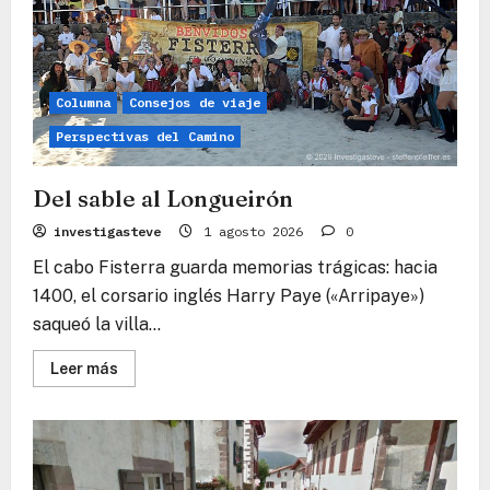
Columna
Consejos de viaje
Perspectivas del Camino
Del sable al Longueirón
investigasteve
1 agosto 2026
0
El cabo Fisterra guarda memorias trágicas: hacia
1400, el corsario inglés Harry Paye («Arripaye»)
saqueó la villa...
Lee
Leer más
más
sobre
Del
sable
al
Longueirón