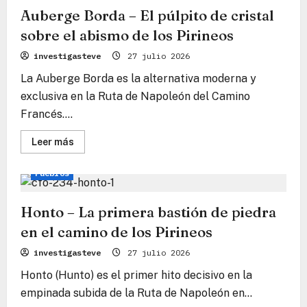
de-
Port
Auberge Borda – El púlpito de cristal
–
La
sobre el abismo de los Pirineos
fortaleza
roja
investigasteve
27 julio 2026
al
pie
La Auberge Borda es la alternativa moderna y
de
la
exclusiva en la Ruta de Napoleón del Camino
eternidad
Francés....
Lee
Leer más
más
Camino Francés
Camino
Consejos de viaje
sobre
Auberge
Pueblos
Borda
–
El
púlpito
Honto – La primera bastión de piedra
de
cristal
en el camino de los Pirineos
sobre
el
investigasteve
27 julio 2026
abismo
de
Honto (Hunto) es el primer hito decisivo en la
los
Pirineos
empinada subida de la Ruta de Napoleón en...