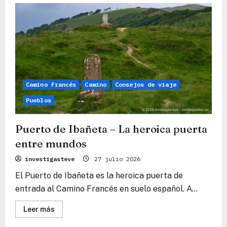
Valcarlos
–
El
refugio
verde
a
la
sombra
de
Carlomagno
Camino Francés
Camino
Consejos de viaje
Pueblos
Puerto de Ibañeta – La heroica puerta
entre mundos
investigasteve
27 julio 2026
El Puerto de Ibañeta es la heroica puerta de
entrada al Camino Francés en suelo español. A...
Lee
Leer más
más
sobre