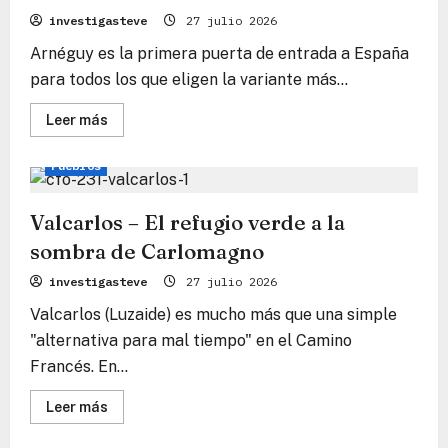
las
investigasteve
27 julio 2026
nubes
de
Arnéguy es la primera puerta de entrada a España
los
Pirineos
para todos los que eligen la variante más...
Lee
Leer más
más
Camino Francés
Camino
Consejos de viaje
sobre
Arnéguy
Pueblos
–
La
tierra
fronteriza
Valcarlos – El refugio verde a la
susurrante
a
sombra de Carlomagno
orillas
del
investigasteve
27 julio 2026
Nive
Valcarlos (Luzaide) es mucho más que una simple
"alternativa para mal tiempo" en el Camino
Francés. En...
Lee
Leer más
más
sobre