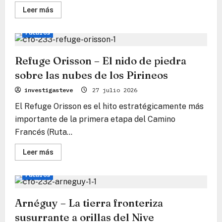
Lee
Leer más
más
Camino Francés
Camino
Consejos de viaje
sobre
Honto
Pueblos
–
La
primera
bastión
Refuge Orisson – El nido de piedra
de
piedra
sobre las nubes de los Pirineos
en
el
investigasteve
27 julio 2026
camino
de
El Refuge Orisson es el hito estratégicamente más
los
Pirineos
importante de la primera etapa del Camino
Francés (Ruta...
Lee
Leer más
más
Camino Francés
Camino
Consejos de viaje
sobre
Refuge
Pueblos
Orisson
–
El
nido
Arnéguy – La tierra fronteriza
de
piedra
susurrante a orillas del Nive
sobre