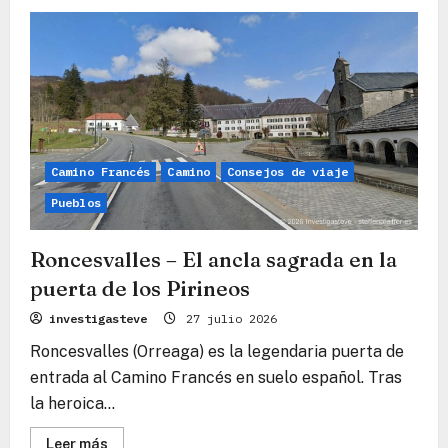
Puerto
de
Ibañeta
–
La
heroica
puerta
entre
mundos
Camino Francés
Camino
Consejos de viaje
Pueblos
Roncesvalles – El ancla sagrada en la
puerta de los Pirineos
investigasteve
27 julio 2026
Roncesvalles (Orreaga) es la legendaria puerta de
entrada al Camino Francés en suelo español. Tras
la heroica...
Lee
Leer más