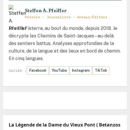
Estella-Lizarra – La noble beauté sur l’Ega
Steffen A. Pfeiffer
rugissant
Pèlerin · Journaliste · Auteur/Éditeur
Estorde – La promesse émeraude entre les
Je vis à Fisterra, au bout du monde, depuis 2018. Je
marées
décrypte les Chemins de Saint-Jacques – au-delà
des sentiers battus. Analyses approfondies de la
Ferreiros – Le cœur battant au seuil des cent
culture, de la langue et des lieux en bord de chemin.
kilomètres
En cinq langues.
Fillobal – Le refuge de pierre dans le giron
Facebook
YouTube
Instagram
TikTok
SUIVRE :
ombragé de la vallée de l’Oribio
Fisterra et le ‘Faro de Fisterra’
Foncebadón – La résurrection de pierre au col
du Monte Irago
Fonfría – L’héritage de pierre de la source
La Légende de la Dame du Vieux Pont ( Betanzos
glacée sur la crête de la Galice