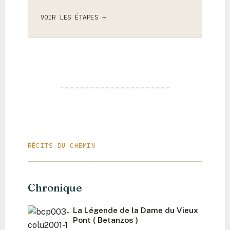
au carrefour des temps
VOIR LES ÉTAPES →
Atapuerca – Le berceau de l’humanité sous le
vaste ciel de Castille
Auberge Borda – La chaire de verre au-dessus
de l’abîme des Pyrénées
Augapesada – Où le pont devient une épreuve
et le silence une source de force
Ayegui – La porte vers le vin et l’ombre sacrée
du Montejurra
RÉCITS DU CHEMIN
Azofra – L’héritage de pierre dans la vallée
des vignes
Chronique
Azqueta – Le refuge de pierre des
La Légende de la Dame du Vieux
compagnons de route
Pont ( Betanzos )