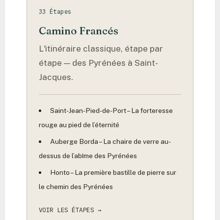
Alto de Mostelares – Le mur de la vérité sur
33 Étapes
l’océan d’or
Camino Francés
Alto de San Antón – Le gardien battu par les
L'itinéraire classique, étape par
vents sur la terre rouge
étape — des Pyrénées à Saint-
Alto de San Roque – Là où le vent façonne
Jacques.
l’âme de la Galice
Alto del Perdón – Où le chemin du vent croise
Saint-Jean-Pied-de-Port – La forteresse
le chemin des étoiles
rouge au pied de l’éternité
Alto do Poio – La victoire au sommet sur le
Auberge Borda – La chaire de verre au-
toit de la Galice
dessus de l’abîme des Pyrénées
Amarela – Le soupir silencieux au-dessus de la
Honto – La première bastille de pierre sur
Ría
le chemin des Pyrénées
Ambasmestas – Là où les eaux murmurent et
VOIR LES ÉTAPES →
la montagne appelle le pèlerin