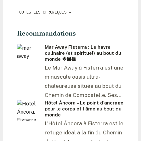
au bord de l’infini
TOUTES LES CHRONIQUES →
Burguete (Auritz) – Où Hemingway trouva le
silence et les pierres murmurent la Chanson
Recommandations
de Roland
Burlada – L’antichambre de pierre de la fierté
Mar Away Fisterra : Le havre
culinaire (et spirituel) au bout du
navarraise
monde 🌟🍔🥞
Buxán – La sentinelle de pierre dans le dos du
Le Mar Away à Fisterra est une
monde
minuscule oasis ultra-
chaleureuse située au bout du
Cacabelos – Le cœur palpitant du Bierzo sur
Chemin de Compostelle. Ses…
les rives du Cúa
Hôtel Áncora – Le point d’ancrage
pour le corps et l’âme au bout du
Calvor – L’écho de pierre de l’histoire dans la
monde
vallée de la promesse
L’Hôtel Áncora à Fisterra est le
Calzada del Coto – La porte de pierre vers le
refuge idéal à la fin du Chemin
choix des chemins