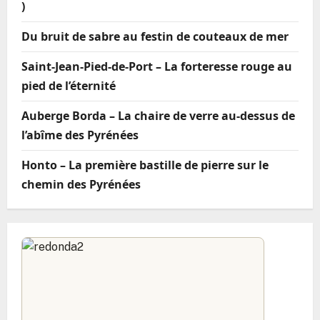
)
Frixe – Le cœur de pierre du silence avant la
grande montagne
Du bruit de sabre au festin de couteaux de mer
Saint-Jean-Pied-de-Port – La forteresse rouge au
Frómista – Le manifeste de pierre de la
perfection sur un ruban d’eau
pied de l’éternité
Fuentes Sidres Albergue – Le refuge de verre
Auberge Borda – La chaire de verre au-dessus de
des pionniers de la Meseta
l’abîme des Pyrénées
Fuentesnuevas – Le seuil fertile entre la
Honto – La première bastille de pierre sur le
splendeur des Templiers et la mer de vin
chemin des Pyrénées
Furelos – La porte de pierre vers
l’accomplissement
Gonzar – Le repos de pierre sur le toit de
l’Ulloa
Grañón – La forteresse spirituelle au-dessus