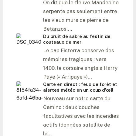
On dit que le fleuve Mandeo ne
Barbadelo – La mémoire de pierre du
monastère au bord du chemin
serpente pas seulement entre
les vieux murs de pierre de
Belorado – La porte de cuir et de pierre entre
Betanzos,…
les mondes
Du bruit de sabre au festin de
couteaux de mer
Bercianos del Real Camino – Le village des
Le cap Fisterra conserve des
colons dans la mer dorée de la Tierra de
Campos
mémoires tragiques : vers
1400, le corsaire anglais Harry
Bizkarreta-Gerendiain – Le fier héritage des
Paye (« Arripaye »)…
sentiers de bergers navarrais
Carte en direct : feux de forêt et
alertes météo en un coup d’œil
Boadilla del Camino – La promesse de pierre
Nouveau sur notre carte du
de liberté et d’eau
Camino : deux couches
Boente – La source de guérison spirituelle sur
facultatives avec les incendies
le chemin de Saint-Jacques
actifs (données satellite de
Burgos – La couronne de pierre de la Castille
la…