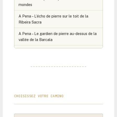
mondes
A Pena – L’écho de pierre sur le toit de la
Ribeira Sacra
A Pena – Le gardien de pierre au-dessus de la
vallée de la Barcala
A Rúa – Le prélude murmurant de la dernière
nuit
Agés – Où les ombres des rois s’effacent et le
silence de la terre rouge accueille le pèlerin.
Airexe – Le cœur roman dans la forêt dorée de
l’Ulloa
CHOISISSEZ VOTRE CAMINO
Akerreta – Le chuchotement silencieux de la
vallée d’Esteríbar