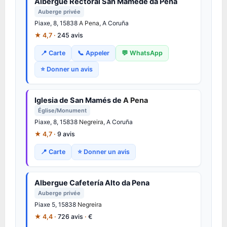
Albergue Rectoral San Mamede da Pena
Auberge privée
Piaxe, 8, 15838
A Pena
, A Coruña
★ 4,7 ·
245 avis
📍 Carte
📞 Appeler
💬 WhatsApp
⭐ Donner un avis
Iglesia de San Mamés de
A Pena
Église/Monument
Piaxe, 8, 15838
Negreira
, A Coruña
★ 4,7 ·
9 avis
📍 Carte
⭐ Donner un avis
Albergue Cafetería Alto da Pena
Auberge privée
Piaxe 5, 15838
Negreira
★ 4,4 ·
726 avis
·
€