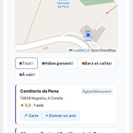
Leaflet
|
© OpenStreetMap
Tout
Hébergement
Bars et cafés
5
2
1
À voir
2
Cemiterio da Pena
Église/Monument
15838
Negreira
, A Coruña
★ 5,0 ·
1 avis
📍 Carte
⭐ Donner un avis