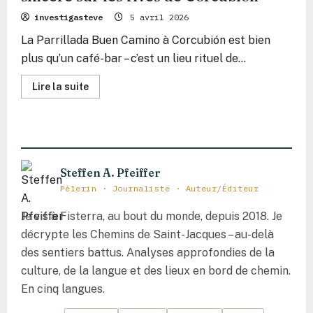
investigasteve
5 avril 2026
La Parrillada Buen Camino à Corcubión est bien
plus qu’un café-bar – c’est un lieu rituel de...
En
Lire la suite
savoir
plus
sur
Parrillada
Buen
Camino
–
Le
Steffen A. Pfeiffer
cœur
sincère
Pèlerin · Journaliste · Auteur/Éditeur
sur
les
rives
Je vis à Fisterra, au bout du monde, depuis 2018. Je
de
Corcubión
décrypte les Chemins de Saint-Jacques – au-delà
des sentiers battus. Analyses approfondies de la
culture, de la langue et des lieux en bord de chemin.
En cinq langues.