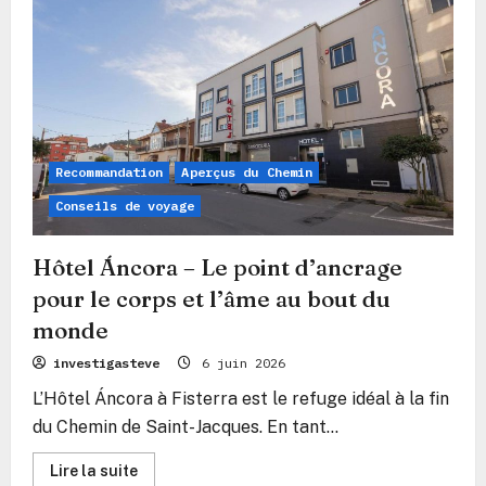
Fisterra
:
Le
havre
culinaire
(et
spirituel)
au
bout
du
monde
🌟
Recommandation
Aperçus du Chemin
🍔
🥞
Conseils de voyage
Hôtel Áncora – Le point d’ancrage
pour le corps et l’âme au bout du
monde
investigasteve
6 juin 2026
L’Hôtel Áncora à Fisterra est le refuge idéal à la fin
du Chemin de Saint-Jacques. En tant...
En
Lire la suite
savoir