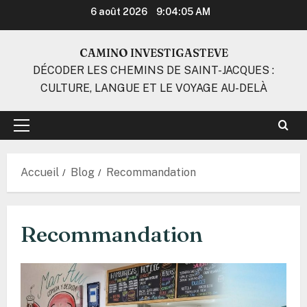
Aller
6 août 2026
9:04:05 AM
au
contenu
CAMINO INVESTIGASTEVE
DÉCODER LES CHEMINS DE SAINT-JACQUES :
CULTURE, LANGUE ET LE VOYAGE AU-DELÀ
Menu
principal
Accueil
Blog
Recommandation
Recommandation