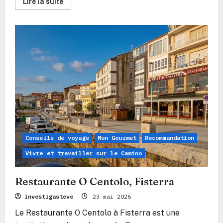
En
Lire la suite
savoir
plus
sur
Restaurante
Casa
da
Vila,
Fisterra
Conseils de voyage
Mon Gourmet
Recommandation
Vivre et travailler sur le Camino
Restaurante O Centolo, Fisterra
investigasteve
23 mai 2026
Le Restaurante O Centolo à Fisterra est une