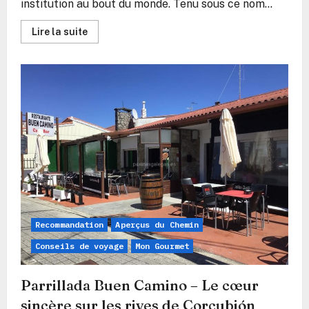
institution au bout du monde. Tenu sous ce nom...
En
Lire la suite
savoir
plus
sur
Restaurante
O
Centolo,
Fisterra
Recommandation
Aperçus du Chemin
Conseils de voyage
Mon Gourmet
Parrillada Buen Camino – Le cœur
sincère sur les rives de Corcubión