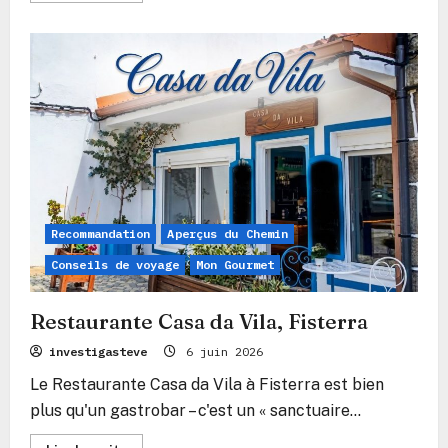
plus
sur
Hôtel
Áncora
–
Le
point
d’ancrage
pour
le
corps
et
l’âme
au
bout
du
Recommandation
Aperçus du Chemin
monde
Conseils de voyage
Mon Gourmet
Restaurante Casa da Vila, Fisterra
investigasteve
6 juin 2026
Le Restaurante Casa da Vila à Fisterra est bien
plus qu'un gastrobar – c'est un « sanctuaire...