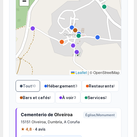
−
Leaflet
|
© OpenStreetMap
Tout
Hébergement
Restaurants
10
3
1
Bars et cafés
À voir
Services
1
3
2
Cementerio de
Olveiroa
Église/Monument
15151
Olveiroa
,
Dumbría
, A Coruña
★ 4,8 ·
4 avis