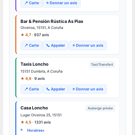
📍 Carte
⭐ Donner un avis
Bar & Pensión Rústica As Pias
Olveiroa
, 15151, A Coruña
★ 4,7 ·
937 avis
📍 Carte
📞 Appeler
⭐ Donner un avis
Taxis Loncho
Taxi/Transfert
15151
Dumbría
, A Coruña
★ 4,6 ·
9 avis
📍 Carte
📞 Appeler
⭐ Donner un avis
Casa Loncho
Auberge privée
Lugar
Olveiroa
25, 15151
★ 4,5 ·
1331 avis
Horaires