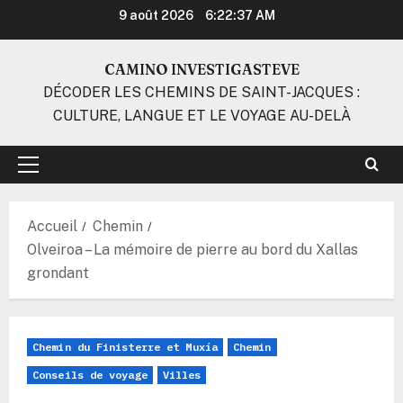
Aller
9 août 2026
6:22:38 AM
au
contenu
CAMINO INVESTIGASTEVE
DÉCODER LES CHEMINS DE SAINT-JACQUES :
CULTURE, LANGUE ET LE VOYAGE AU-DELÀ
Menu
principal
Accueil
Chemin
Olveiroa – La mémoire de pierre au bord du Xallas
grondant
Chemin du Finisterre et Muxía
Chemin
Conseils de voyage
Villes