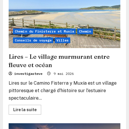
où
la
pierre
veille
sur
la
frontière
Chemin du Finisterre et Muxía
Chemin
entre
les
mondes
Conseils de voyage
Villes
Lires – Le village murmurant entre
fleuve et océan
investigasteve
9 mai 2026
Lires sur le Camino Fisterra y Muxía est un village
pittoresque et chargé d'histoire sur l'estuaire
spectaculaire...
En
Lire la suite
savoir
plus
sur
Lires