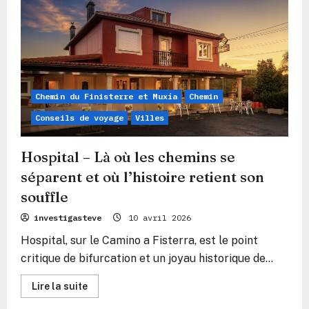
–
Le
village
murmurant
entre
fleuve
et
océan
Chemin du Finisterre et Muxía
Chemin
Conseils de voyage
Villes
Hospital – Là où les chemins se
séparent et où l’histoire retient son
souffle
investigasteve
10 avril 2026
Hospital, sur le Camino a Fisterra, est le point
critique de bifurcation et un joyau historique de...
En
Lire la suite
savoir
plus