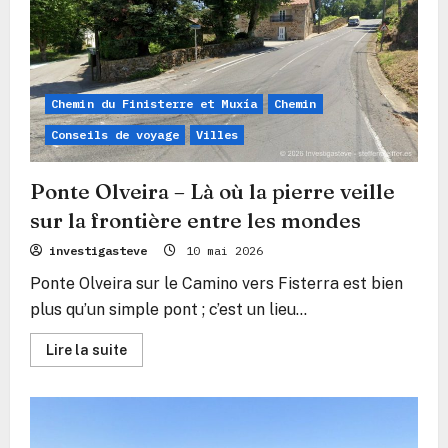
de
pierre
au
bord
du
Xallas
grondant
Chemin du Finisterre et Muxía
Chemin
Conseils de voyage
Villes
Ponte Olveira – Là où la pierre veille
sur la frontière entre les mondes
investigasteve
10 mai 2026
Ponte Olveira sur le Camino vers Fisterra est bien
plus qu’un simple pont ; c’est un lieu...
En
Lire la suite
savoir
plus
sur
Ponte
Olveira
–
Là