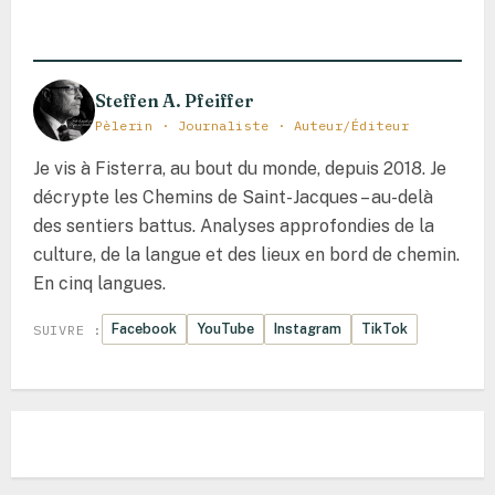
sur
Hospital
–
Là
où
les
Steffen A. Pfeiffer
chemins
se
Pèlerin · Journaliste · Auteur/Éditeur
séparent
et
où
Je vis à Fisterra, au bout du monde, depuis 2018. Je
l’histoire
retient
décrypte les Chemins de Saint-Jacques – au-delà
son
des sentiers battus. Analyses approfondies de la
souffle
culture, de la langue et des lieux en bord de chemin.
En cinq langues.
Facebook
YouTube
Instagram
TikTok
SUIVRE :