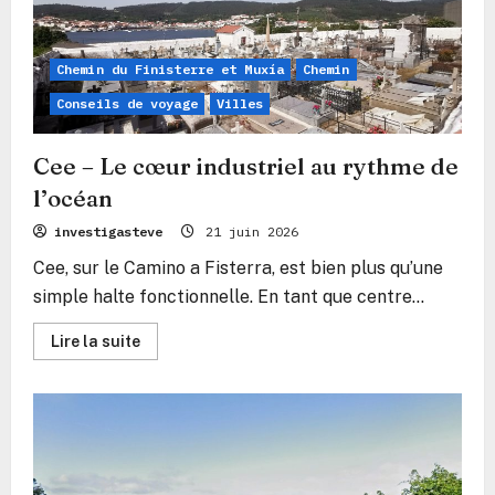
Chemin du Finisterre et Muxía
Chemin
Conseils de voyage
Villes
Cee – Le cœur industriel au rythme de
l’océan
investigasteve
21 juin 2026
Cee, sur le Camino a Fisterra, est bien plus qu’une
simple halte fonctionnelle. En tant que centre...
En
Lire la suite
savoir
plus
sur
Cee
–
Le
cœur
industriel
au