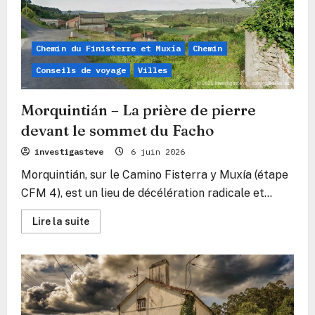
rythme
de
l’océan
Chemin du Finisterre et Muxía
Chemin
Conseils de voyage
Villes
Morquintián – La prière de pierre
devant le sommet du Facho
investigasteve
6 juin 2026
Morquintián, sur le Camino Fisterra y Muxía (étape
CFM 4), est un lieu de décélération radicale et...
En
Lire la suite
savoir
plus
sur
Morquintián
–
La
prière
de
pierre