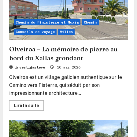
qui
chuchote
au
bord
de
Chemin du Finisterre et Muxía
Chemin
l’océan
Conseils de voyage
Villes
Olveiroa – La mémoire de pierre au
bord du Xallas grondant
investigasteve
10 mai 2026
Olveiroa est un village galicien authentique sur le
Camino vers Fisterra, qui séduit par son
impressionnante architecture...
En
Lire la suite
savoir
plus
sur
Olveiroa
–
La
mémoire