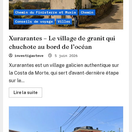
devant
le
sommet
Chemin du Finisterre et Muxía
Chemin
du
Facho
Conseils de voyage
Villes
Xurarantes – Le village de granit qui
chuchote au bord de l’océan
investigasteve
5 juin 2026
Xurarantes est un village galicien authentique sur
la Costa da Morte, qui sert d’avant-dernière étape
sur le...
En
Lire la suite
savoir
plus
sur
Xurarantes
–
Le
village
de
granit