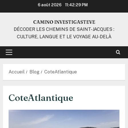
Aller
6 août 2026
11:42:29 PM
au
contenu
CAMINO INVESTIGASTEVE
DÉCODER LES CHEMINS DE SAINT-JACQUES :
CULTURE, LANGUE ET LE VOYAGE AU-DELÀ
Menu
principal
Accueil
Blog
CoteAtlantique
CoteAtlantique