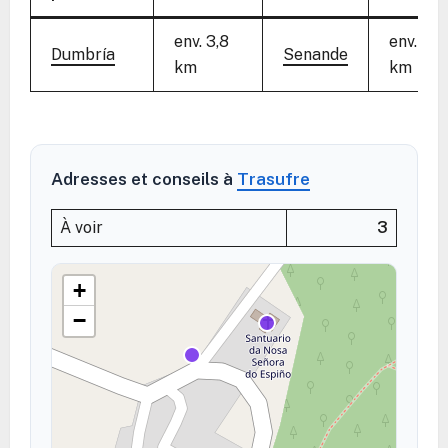
env. 3,8
env. 2,4
Dumbría
Senande
km
km
Adresses et conseils à
Trasufre
À voir
3
+
−