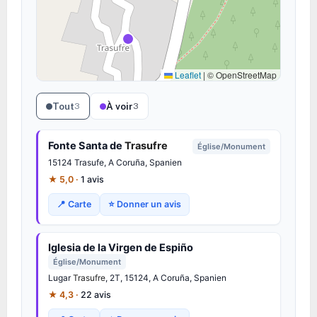
Leaflet
|
© OpenStreetMap
Tout
À voir
3
3
Fonte Santa de
Trasufre
Église/Monument
15124 Trasufe, A Coruña, Spanien
★ 5,0 ·
1 avis
📍 Carte
⭐ Donner un avis
Iglesia de la Virgen de Espiño
Église/Monument
Lugar
Trasufre
, 2T, 15124, A Coruña, Spanien
★ 4,3 ·
22 avis