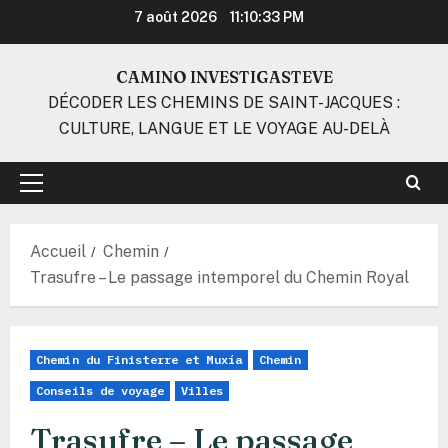
Aller
7 août 2026
11:10:34 PM
au
contenu
CAMINO INVESTIGASTEVE
DÉCODER LES CHEMINS DE SAINT-JACQUES :
CULTURE, LANGUE ET LE VOYAGE AU-DELÀ
Menu
principal
Accueil
Chemin
Trasufre – Le passage intemporel du Chemin Royal
Chemin du Finisterre et Muxía
Chemin
Conseils de voyage
Villes
Trasufre – Le passage