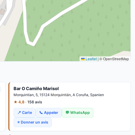
Leaflet
|
© OpenStreetMap
Bar O Camiño Marisol
Morquintian, 5, 15124
Morquintián
, A Coruña, Spanien
★ 4,8 ·
156 avis
📍 Carte
📞 Appeler
💬 WhatsApp
⭐ Donner un avis