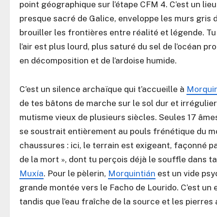
point géographique sur l’étape CFM 4. C’est un lieu
presque sacré de Galice, enveloppe les murs gris d
brouiller les frontières entre réalité et légende.
l’air est plus lourd, plus saturé du sel de l’océan
en décomposition et de l’ardoise humide.
C’est un silence archaïque qui t’accueille à
Morquin
de tes bâtons de marche sur le sol dur et irréguli
mutisme vieux de plusieurs siècles. Seules 17 âmes 
se soustrait entièrement au pouls frénétique du mo
chaussures : ici, le terrain est exigeant, façonné p
de la mort », dont tu perçois déjà le souffle dans t
Muxía
. Pour le pèlerin,
Morquintián
est un vide psy
grande montée vers le Facho de Lourido. C’est un end
tandis que l’eau fraîche de la source et les pierres