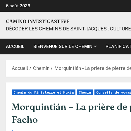
Aller
6 août 2026
au
contenu
CAMINO INVESTIGASTEVE
DÉCODER LES CHEMINS DE SAINT-JACQUES : CULTURE
ACCUEIL
BIENVENUE SUR LE CHEMIN
PLANIFICA
Accueil
Chemin
Morquintián – La prière de pierre 
Chemin du Finisterre et Muxía
Chemin
Conseils de voya
Morquintián – La prière de
Facho