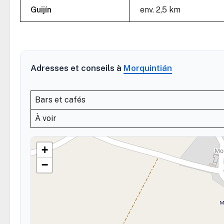
Guijín
env. 2,5 km
Adresses et conseils à
Morquintián
Bars et cafés
À voir
+
−