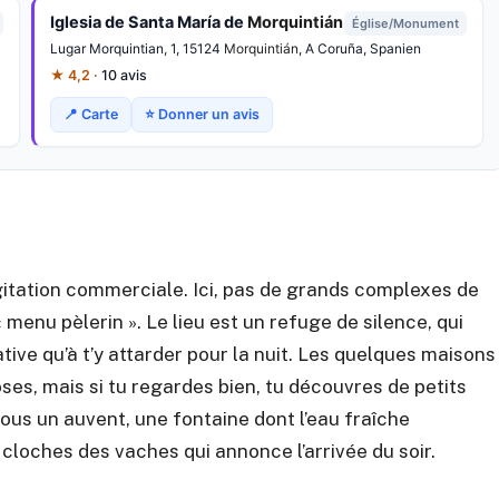
Iglesia de Santa María de
Morquintián
Église/Monument
Lugar Morquintian, 1, 15124
Morquintián
, A Coruña, Spanien
★ 4,2 ·
10 avis
📍 Carte
⭐ Donner un avis
agitation commerciale. Ici, pas de grands complexes de
 menu pèlerin ». Le lieu est un refuge de silence, qui
tive qu’à t’y attarder pour la nuit. Les quelques maisons
oses, mais si tu regardes bien, tu découvres de petits
sous un auvent, une fontaine dont l’eau fraîche
 cloches des vaches qui annonce l’arrivée du soir.