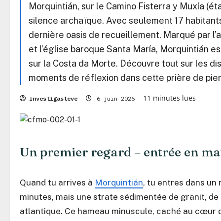
Morquintián, sur le Camino Fisterra y Muxía (ét
silence archaïque. Avec seulement 17 habitants,
dernière oasis de recueillement. Marqué par l’a
et l’église baroque Santa María, Morquintián e
sur la Costa da Morte. Découvre tout sur les dis
moments de réflexion dans cette prière de pierr
11 minutes lues
investigasteve
6 juin 2026
Un premier regard – entrée en m
Quand tu arrives à
Morquintián
, tu entres dans un
minutes, mais une strate sédimentée de granit, d
atlantique. Ce hameau minuscule, caché au cœur du