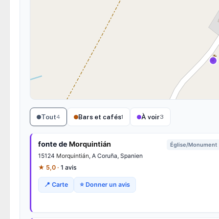
Tout
Bars et cafés
À voir
4
1
3
fonte de
Morquintián
Église/Monument
15124
Morquintián
, A Coruña, Spanien
★ 5,0 ·
1 avis
📍 Carte
⭐ Donner un avis