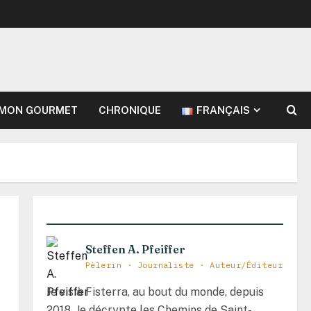
MON GOURMET
CHRONIQUE
FRANÇAIS
Steffen A. Pfeiffer
Pèlerin · Journaliste · Auteur/Éditeur
Je vis à Fisterra, au bout du monde, depuis
2018. Je décrypte les Chemins de Saint-