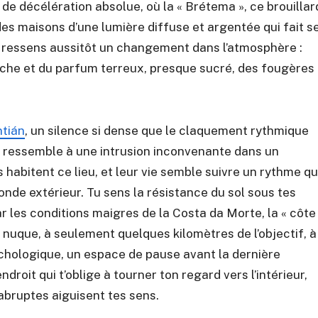
 de décélération absolue, où la « Brétema », ce brouillar
es maisons d’une lumière diffuse et argentée qui fait s
 Tu ressens aussitôt un changement dans l’atmosphère :
 proche et du parfum terreux, presque sucré, des fougères
tián
, un silence si dense que le claquement rythmique
er ressemble à une intrusion inconvenante dans un
habitent ce lieu, et leur vie semble suivre un rythme qu
nde extérieur. Tu sens la résistance du sol sous tes
ar les conditions maigres de la Costa da Morte, la « côte
a nuque, à seulement quelques kilomètres de l’objectif, à
chologique, un espace de pause avant la dernière
roit qui t’oblige à tourner ton regard vers l’intérieur,
 abruptes aiguisent tes sens.