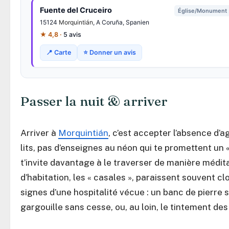
Fuente del Cruceiro
Église/Monument
15124
Morquintián
, A Coruña, Spanien
★ 4,8 ·
5 avis
📍 Carte
⭐ Donner un avis
Passer la nuit & arriver
Arriver à
Morquintián
, c’est accepter l’absence d’
lits, pas d’enseignes au néon qui te promettent un «
t’invite davantage à le traverser de manière médita
d’habitation, les « casales », paraissent souvent cl
signes d’une hospitalité vécue : un banc de pierre 
gargouille sans cesse, ou, au loin, le tintement des