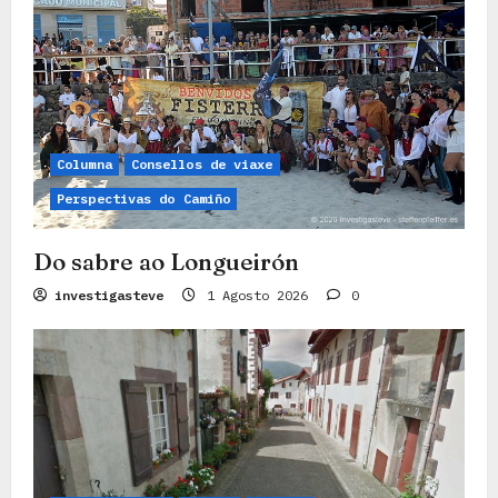
i
g
a
t
i
Columna
Consellos de viaxe
o
Perspectivas do Camiño
n
Do sabre ao Longueirón
investigasteve
1 Agosto 2026
0