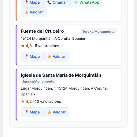
Mapa
Chamar
WhatsApp
Valorar
Fuente del Cruceiro
Igrexa/Monumento
15124
Morquintián
, A Coruña, Spanien
★ 4,8 ·
5 valoracións
Mapa
Valorar
Iglesia de Santa María de
Morquintián
Igrexa/Monumento
Lugar Morquintian, 1, 15124
Morquintián
, A Coruña,
Spanien
★ 4,2 ·
10 valoracións
Mapa
Valorar