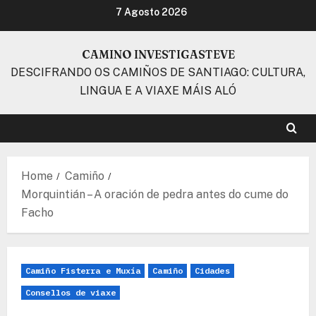
Skip
7 Agosto 2026
to
content
CAMINO INVESTIGASTEVE
DESCIFRANDO OS CAMIÑOS DE SANTIAGO: CULTURA,
LINGUA E A VIAXE MÁIS ALÓ
Home
Camiño
Morquintián – A oración de pedra antes do cume do
Facho
Camiño Fisterra e Muxía
Camiño
Cidades
Consellos de viaxe