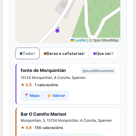
Leaflet
|
© OpenStreetMap
Todo
Bares e cafetarías
Que ver
4
1
3
fonte de
Morquintián
Igrexa/Monumento
15124
Morquintián
, A Coruña, Spanien
★ 5,0 ·
1 valoracións
Mapa
Valorar
Bar O Camiño Marisol
Morquintian, 5, 15124
Morquintián
, A Coruña, Spanien
★ 4,8 ·
156 valoracións