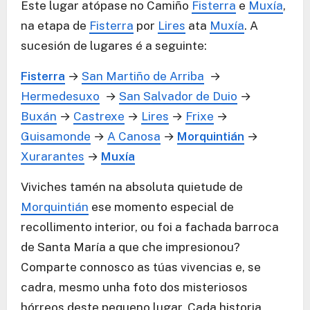
Este lugar atópase no Camiño
Fisterra
e
Muxía
,
na etapa de
Fisterra
por
Lires
ata
Muxía
. A
sucesión de lugares é a seguinte:
Fisterra
→
San Martiño de Arriba
→
Hermedesuxo
→
San Salvador de Duio
→
Buxán
→
Castrexe
→
Lires
→
Frixe
→
Guisamonde
→
A Canosa
→
Morquintián
→
Xurarantes
→
Muxía
Viviches tamén na absoluta quietude de
Morquintián
ese momento especial de
recollimento interior, ou foi a fachada barroca
de Santa María a que che impresionou?
Comparte connosco as túas vivencias e, se
cadra, mesmo unha foto dos misteriosos
hórreos deste pequeno lugar. Cada historia