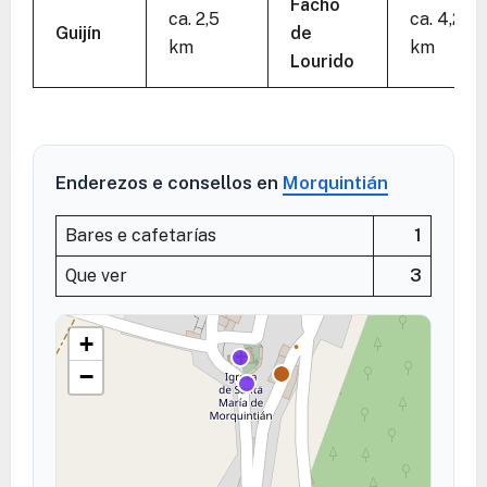
Facho
ca. 2,5
ca. 4,2
Guijín
de
km
km
Lourido
Enderezos e consellos en
Morquintián
Bares e cafetarías
1
Que ver
3
+
−