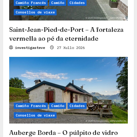
Camiño Francés
Camiño
Cidades
Consellos de viaxe
Saint-Jean-Pied-de-Port – A fortaleza
vermella ao pé da eternidade
investigasteve
27 Xullo 2026
Camiño Francés
Camiño
Cidades
Consellos de viaxe
Auberge Borda – O púlpito de vidro