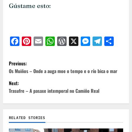
Gústame esto:
Facebook
Pinterest
Email
WhatsApp
WordPress
X
Messeng
Teleg
Com
P
Previous:
o
Os Muiños – Onde a auga moe o tempo e o río bica o mar
s
Next:
t
Trasufre – A pasaxe intemporal no Camiño Real
n
a
RELATED STORIES
v