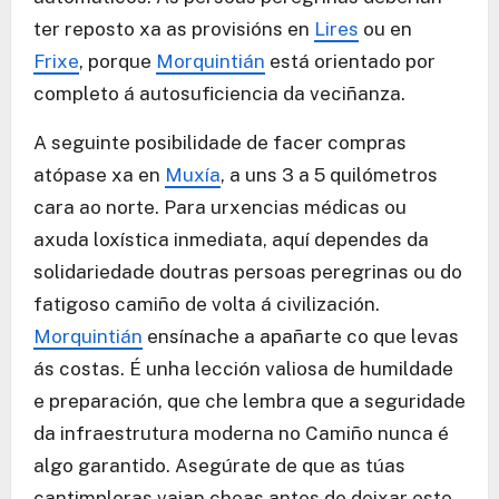
ter reposto xa as provisións en
Lires
ou en
Frixe
, porque
Morquintián
está orientado por
completo á autosuficiencia da veciñanza.
A seguinte posibilidade de facer compras
atópase xa en
Muxía
, a uns 3 a 5 quilómetros
cara ao norte. Para urxencias médicas ou
axuda loxística inmediata, aquí dependes da
solidariedade doutras persoas peregrinas ou do
fatigoso camiño de volta á civilización.
Morquintián
ensínache a apañarte co que levas
ás costas. É unha lección valiosa de humildade
e preparación, que che lembra que a seguridade
da infraestrutura moderna no Camiño nunca é
algo garantido. Asegúrate de que as túas
cantimploras vaian cheas antes de deixar este