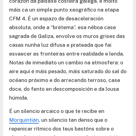
corazón da paisaxe costeira galega, é moito
máis ca un simple punto xeográfico na etapa
CFM 4. É un espazo de desaceleración
absoluta, onde a “brétema”, esa néboa case
sagrada de Galiza, envolve os muros grises das
casas nunha luz difusa e prateada que fai
esvaecer as fronteiras entre realidade e lenda.
Notas de inmediato un cambio na atmosfera: o
aire aquí é máis pesado, máis saturado do sal do
océano próximo e do arrecendo terroso, case
doce, do fento en descomposición e da lousa
húmida.
É un silencio arcaico o que te recibe en
Morquintián
, un silencio tan denso que o
repenicar rítmico dos teus bastóns sobre o