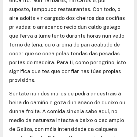
encanto. Non hai bares, nin cafés e, por
suposto, tampouco restaurantes. Con todo, o
aire adoita vir cargado dos cheiros das cociñas
privadas: o arrecendo recio dun caldo galego
que ferva a lume lento durante horas nun vello
forno de leña, ou o aroma do pan acabado de
cocer que se coea polas fendas das pesadas
portas de madeira. Para ti, como peregrino, isto
significa que tes que confiar nas túas propias
provisións.
Séntate nun dos muros de pedra ancestrais á
beira do camiño e goza dun anaco de queixo ou
dunha froita. A comida sinxela sabe aquí, no
medio da natureza intacta e baixo o ceo amplo
de Galiza, con máis intensidade ca calquera