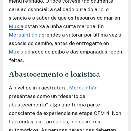
menú refinado. O foco vólvese radicalmente
cara ao esencial: a calidade pura do aire, o
silencio e o saber de que os tesouros do mar en
Muxía
están xa a unha curta marcha. En
Morquintián
aprendes a valorar por última vez a
ascesis do camiño, antes de entregarte en
Muxía
ao goce do polbo e das empanadas recén
feitas.
Abastecemento e loxística
A nivel de infraestrutura,
Morquintián
preséntase como un “deserto de
abastecemento”, algo que forma parte
consciente da experiencia na etapa CFM 4. Non
hai tendas, nin farmacias, nin caixeiros
automáticos. As persoas peregrinas deberían