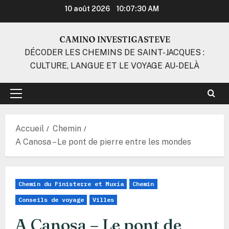
Aller
10 août 2026
10:07:31 AM
au
contenu
CAMINO INVESTIGASTEVE
DÉCODER LES CHEMINS DE SAINT-JACQUES :
CULTURE, LANGUE ET LE VOYAGE AU-DELÀ
Menu
principal
Accueil
Chemin
A Canosa – Le pont de pierre entre les mondes
Chemin du Finisterre et Muxía
Chemin
Conseils de voyage
Villes
A Canosa – Le pont de