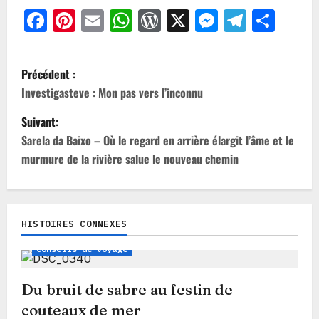
Facebook
Pinterest
Email
WhatsApp
WordPress
X
Messeng
Teleg
Par
N
Précédent :
a
Investigasteve : Mon pas vers l’inconnu
v
Suivant:
i
Sarela da Baixo – Où le regard en arrière élargit l’âme et le
murmure de la rivière salue le nouveau chemin
g
a
t
HISTOIRES CONNEXES
Chronique
Aperçus du Chemin
i
Conseils de voyage
o
n
Du bruit de sabre au festin de
couteaux de mer
d