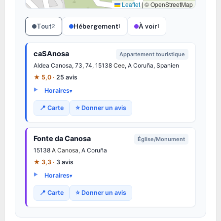
Leaflet
|
© OpenStreetMap
Tout
Hébergement
À voir
2
1
1
caSAnosa
Appartement touristique
Aldea Canosa, 73, 74, 15138
Cee
, A Coruña, Spanien
★ 5,0 ·
25 avis
Horaires
📍 Carte
⭐ Donner un avis
Fonte da Canosa
Église/Monument
15138
A Canosa
, A Coruña
★ 3,3 ·
3 avis
Horaires
📍 Carte
⭐ Donner un avis