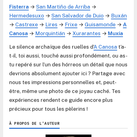
Fisterra
→
San Martiño de Arriba
→
Hermedesuxo
→
San Salvador de Duio
→
Buxán
→
Castrexe
→
Lires
→
Frixe
→
Guisamonde
→
A
Canosa
→
Morquintián
→
Xurarantes
→
Muxía
Le silence archaïque des ruelles d’
A Canosa
t’a-
t-il, toi aussi, touché aussi profondément, ou as-
tu repéré sur l’un des hórreos un détail que nous
devrions absolument ajouter ici ? Partage avec
nous tes impressions personnelles et, peut-
être, même une photo de ce joyau caché. Tes
expériences rendent ce guide encore plus
précieux pour tous les pèlerins !
À PROPOS DE L'AUTEUR