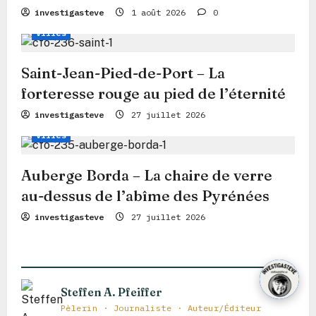
Voie Française
Chemin
Conseils de voyage
investigasteve
1 août 2026
0
’
Villes
a
r
Saint-Jean-Pied-de-Port – La
t
forteresse rouge au pied de l’éternité
i
Voie Française
Chemin
Conseils de voyage
investigasteve
27 juillet 2026
Villes
c
l
Auberge Borda – La chaire de verre
e
au-dessus de l’abîme des Pyrénées
investigasteve
27 juillet 2026
Steffen A. Pfeiffer
Pèlerin · Journaliste · Auteur/Éditeur