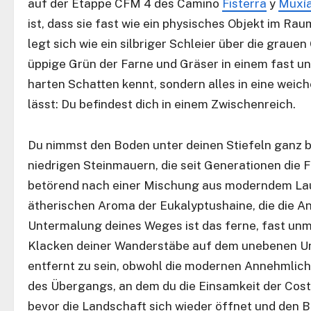
auf der Etappe CFM 4 des Camino
Fisterra
y
Muxí
ist, dass sie fast wie ein physisches Objekt im Ra
legt sich wie ein silbriger Schleier über die grau
üppige Grün der Farne und Gräser in einem fast unn
harten Schatten kennt, sondern alles in eine weich
lässt: Du befindest dich in einem Zwischenreich.
Du nimmst den Boden unter deinen Stiefeln ganz be
niedrigen Steinmauern, die seit Generationen die 
betörend nach einer Mischung aus moderndem Lau
ätherischen Aroma der Eukalyptushaine, die die A
Untermalung deines Weges ist das ferne, fast un
Klacken deiner Wanderstäbe auf dem unebenen Un
entfernt zu sein, obwohl die modernen Annehmlichk
des Übergangs, an dem du die Einsamkeit der Costa
bevor die Landschaft sich wieder öffnet und den Bl