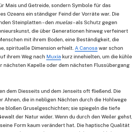
 für Mais und Getreide, sondern Symbole für das
des Ozeans ein ständiger Feind der Vorräte war. Die
unden Steinplatten – den
muelas
– als Schutz gegen
genieurskunst, die über Generationen hinweg verfeinert
 Menschen mit ihrem Boden, eine Beständigkeit, die
e, spirituelle Dimension erhielt.
A Canosa
war schon
r auf ihrem Weg nach
Muxía
kurz innehielten, um die kühle
zur nächsten Kapelle oder dem nächsten Flussübergang
en dem Diesseits und dem Jenseits oft fließend. Die
der Ahnen, die in nebligen Nächten durch die Hohlwege
ne bloßen Gruselgeschichten; sie spiegeln die tiefe
walt der Natur wider. Wenn du durch den Weiler gehst
e seine Form kaum verändert hat. Die haptische Qualität