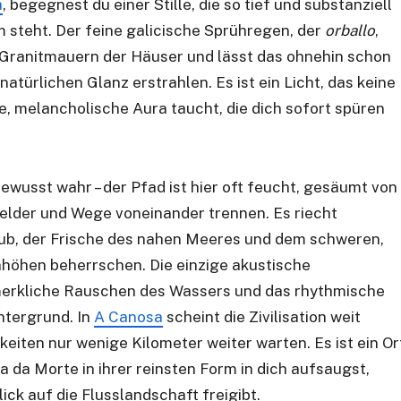
a
, begegnest du einer Stille, die so tief und substanziell
um steht. Der feine galicische Sprühregen, der
orballo
,
en Granitmauern der Häuser und lässt das ohnehin schon
atürlichen Glanz erstrahlen. Es ist ein Licht, das keine
e, melancholische Aura taucht, die dich sofort spüren
wusst wahr – der Pfad ist hier oft feucht, gesäumt von
Felder und Wege voneinander trennen. Es riecht
b, der Frische des nahen Meeres und dem schweren,
nhöhen beherrschen. Die einzige akustische
merkliche Rauschen des Wassers und das rhythmische
tergrund. In
A Canosa
scheint die Zivilisation weit
eiten nur wenige Kilometer weiter warten. Es ist ein Or
 da Morte in ihrer reinsten Form in dich aufsaugst,
ick auf die Flusslandschaft freigibt.