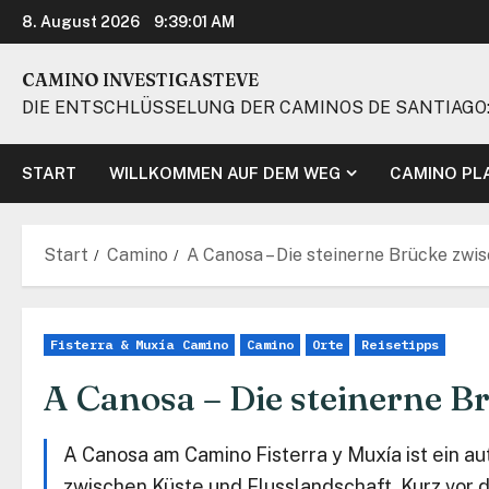
Zum
8. August 2026
9:39:01 AM
Inhalt
springen
CAMINO INVESTIGASTEVE
DIE ENTSCHLÜSSELUNG DER CAMINOS DE SANTIAGO:
START
WILLKOMMEN AUF DEM WEG
CAMINO PL
Start
Camino
A Canosa – Die steinerne Brücke zwi
Fisterra & Muxía Camino
Camino
Orte
Reisetipps
A Canosa – Die steinerne B
A Canosa am Camino Fisterra y Muxía ist ein au
zwischen Küste und Flusslandschaft. Kurz vor de