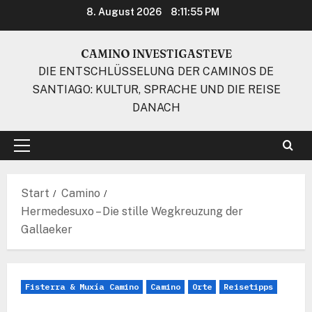
Zum
8. August 2026
8:11:56 PM
Inhalt
springen
CAMINO INVESTIGASTEVE
DIE ENTSCHLÜSSELUNG DER CAMINOS DE
SANTIAGO: KULTUR, SPRACHE UND DIE REISE
DANACH
Primäres
Menü
Start
Camino
Hermedesuxo – Die stille Wegkreuzung der
Gallaeker
Fisterra & Muxía Camino
Camino
Orte
Reisetipps