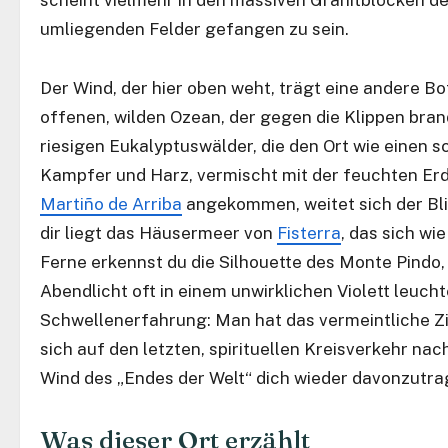
scheint vielmehr in den massiven Granitblöcken de
umliegenden Felder gefangen zu sein.
Der Wind, der hier oben weht, trägt eine andere B
offenen, wilden Ozean, der gegen die Klippen bra
riesigen Eukalyptuswälder, die den Ort wie einen s
Kampfer und Harz, vermischt mit der feuchten Erdig
Martiño de Arriba
angekommen, weitet sich der Blic
dir liegt das Häusermeer von
Fisterra
, das sich wi
Ferne erkennst du die Silhouette des Monte Pindo, 
Abendlicht oft in einem unwirklichen Violett leucht
Schwellenerfahrung: Man hat das vermeintliche Ziel
sich auf den letzten, spirituellen Kreisverkehr nac
Wind des „Endes der Welt“ dich wieder davonzutra
Was dieser Ort erzählt