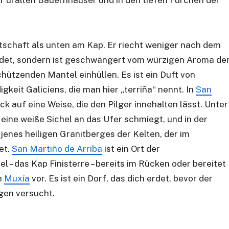
r uralten Bauernhäuser und in den tiefen Furchen der
otschaft als unten am Kap. Er riecht weniger nach dem
ndet, sondern ist geschwängert vom würzigen Aroma de
chützenden Mantel einhüllen. Es ist ein Duft von
keit Galiciens, die man hier „terriña“ nennt. In
San
k auf eine Weise, die den Pilger innehalten lässt. Unter
e eine weiße Sichel an das Ufer schmiegt, und in der
jenes heiligen Granitberges der Kelten, der im
et.
San Martiño de Arriba
ist ein Ort der
 – das Kap Finisterre – bereits im Rücken oder bereitet
h
Muxía
vor. Es ist ein Dorf, das dich erdet, bevor der
gen versucht.