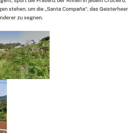
geht, spürt die Präsenz der Ahnen in jedem Cruceiro,
gen stehen, um die „Santa Compaña“, das Geisterheer
anderer zu segnen.