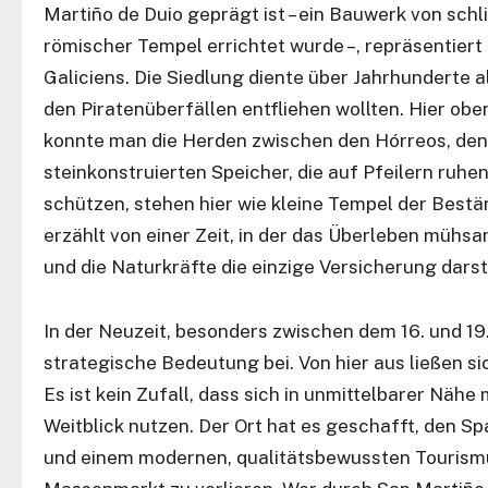
Martiño de Duio geprägt ist – ein Bauwerk von schl
römischer Tempel errichtet wurde –, repräsentiert
Galiciens. Die Siedlung diente über Jahrhunderte 
den Piratenüberfällen entfliehen wollten. Hier obe
konnte man die Herden zwischen den Hórreos, den 
steinkonstruierten Speicher, die auf Pfeilern ruhe
schützen, stehen hier wie kleine Tempel der Bestän
erzählt von einer Zeit, in der das Überleben müh
und die Naturkräfte die einzige Versicherung darste
In der Neuzeit, besonders zwischen dem 16. und 19.
strategische Bedeutung bei. Von hier aus ließen s
Es ist kein Zufall, dass sich in unmittelbarer Näh
Weitblick nutzen. Der Ort hat es geschafft, den S
und einem modernen, qualitätsbewussten Tourismus