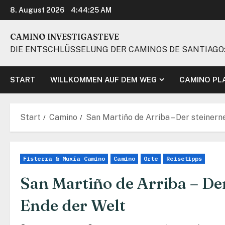
Zum
8. August 2026
4:44:26 AM
Inhalt
springen
CAMINO INVESTIGASTEVE
DIE ENTSCHLÜSSELUNG DER CAMINOS DE SANTIAGO:
START
WILLKOMMEN AUF DEM WEG
CAMINO PL
Start
Camino
San Martiño de Arriba – Der steiner
Fisterra & Muxía Camino
Camino
Orte
Reisetipps
San Martiño de Arriba – De
Ende der Welt