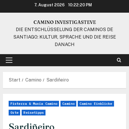
Zum
7. August 2026
10:22:21 PM
Inhalt
springen
CAMINO INVESTIGASTEVE
DIE ENTSCHLÜSSELUNG DER CAMINOS DE
SANTIAGO: KULTUR, SPRACHE UND DIE REISE
DANACH
Primäres
Menü
Start
Camino
Sardiñeiro
Fisterra & Muxía Camino
Camino
Camino Einblicke
Orte
Reisetipps
Sardiñeiro