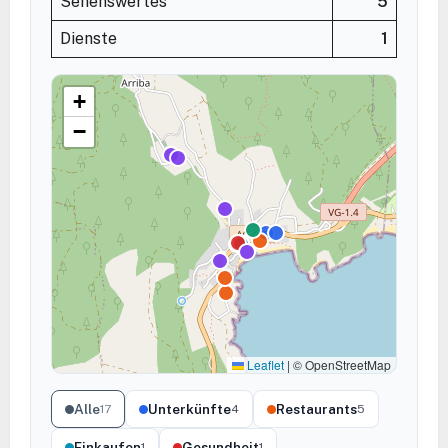
Sehenswertes
5
Dienste
1
+
−
Leaflet
|
© OpenStreetMap
Alle
Unterkünfte
Restaurants
17
4
5
Einkaufen
Gesundheit
1
1