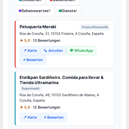
Sehenswertes
Dienste
5
1
Peluquería Meraki
Friseur/Kosmetik
Rúa da Coruña, 31, 15153
Fisterra
, A Coruña, España
★ 5,0 ·
13 Bewertungen
📍 Karte
📞 Anrufen
💬 WhatsApp
⭐ Bewerten
Etel&pan
Sardiñeiro
. Comida para llevar &
Tienda Ultramarina
Supermarkt
Rúa da Coruña, 46, 15153
Sardiñeiro
de Abaixo, A
Coruña, España
★ 5,0 ·
12 Bewertungen
📍 Karte
⭐ Bewerten