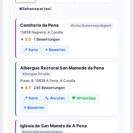
Sehenswertes
2
Cemiterio da Pena
Kirche/Sehenswürdigkeit
15838
Negreira
, A Coruña
★ 5,0 ·
1 Bewertungen
📍 Karte
⭐ Bewerten
Albergue Rectoral San Mamede da Pena
Albergue Privado
Piaxe, 8, 15838
A Pena
, A Coruña
★ 4,7 ·
245 Bewertungen
📍 Karte
📞 Anrufen
💬 WhatsApp
⭐ Bewerten
Iglesia de San Mamés de
A Pena
Kirche/Sehenswürdigkeit