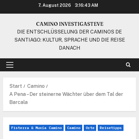
Zum
7. August 2026
3:16:44 AM
Inhalt
springen
CAMINO INVESTIGASTEVE
DIE ENTSCHLÜSSELUNG DER CAMINOS DE
SANTIAGO: KULTUR, SPRACHE UND DIE REISE
DANACH
Primäres
Menü
Start
Camino
A Pena – Der steinerne Wächter über dem Tal der
Barcala
Fisterra & Muxía Camino
Camino
Orte
Reisetipps