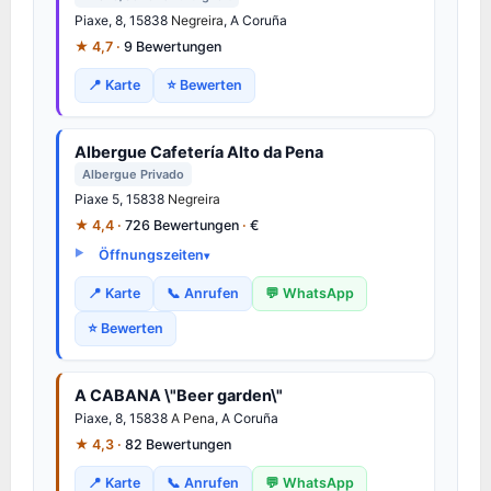
Piaxe, 8, 15838
Negreira
, A Coruña
★ 4,7 ·
9 Bewertungen
📍 Karte
⭐ Bewerten
Albergue Cafetería Alto da Pena
Albergue Privado
Piaxe 5, 15838
Negreira
★ 4,4 ·
726 Bewertungen
·
€
Öffnungszeiten
📍 Karte
📞 Anrufen
💬 WhatsApp
⭐ Bewerten
A CABANA \"Beer garden\"
Piaxe, 8, 15838
A Pena
, A Coruña
★ 4,3 ·
82 Bewertungen
📍 Karte
📞 Anrufen
💬 WhatsApp