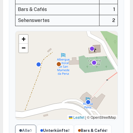
Bars & Cafés
1
Sehenswertes
2
+
−
Leaflet
|
© OpenStreetMap
Alle
Unterkünfte
Bars & Cafés
5
2
1