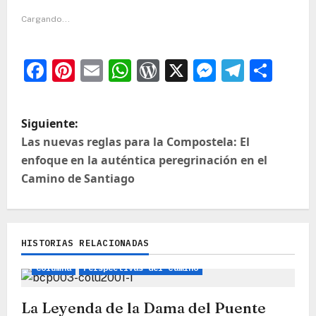
Cargando...
Facebook
Pinterest
Email
WhatsApp
WordPress
X
Messeng
Teleg
Com
N
Siguiente:
a
Las nuevas reglas para la Compostela: El
enfoque en la auténtica peregrinación en el
v
Camino de Santiago
e
g
a
HISTORIAS RELACIONADAS
Leyendas, Mitos e Historias
Camino Inglés
c
Columna
Perspectivas del Camino
i
La Leyenda de la Dama del Puente
ó