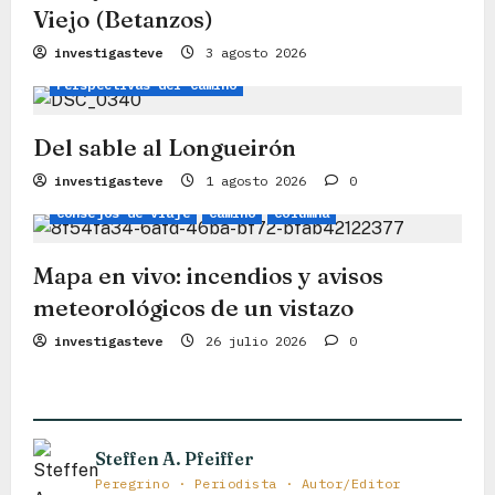
Viejo (Betanzos)
n
Columna
Consejos de viaje
investigasteve
3 agosto 2026
d
Perspectivas del Camino
e
e
Del sable al Longueirón
n
investigasteve
1 agosto 2026
0
Consejos de viaje
Camino
Columna
t
r
Mapa en vivo: incendios y avisos
a
meteorológicos de un vistazo
d
investigasteve
26 julio 2026
0
a
s
Steffen A. Pfeiffer
Peregrino · Periodista · Autor/Editor