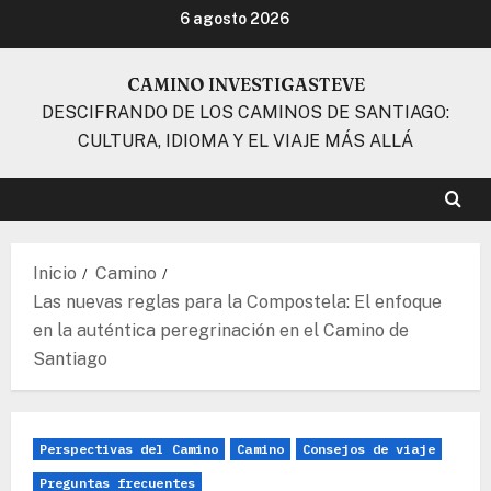
Ir
6 agosto 2026
al
contenido
CAMINO INVESTIGASTEVE
DESCIFRANDO DE LOS CAMINOS DE SANTIAGO:
CULTURA, IDIOMA Y EL VIAJE MÁS ALLÁ
Inicio
Camino
Las nuevas reglas para la Compostela: El enfoque
en la auténtica peregrinación en el Camino de
Santiago
Perspectivas del Camino
Camino
Consejos de viaje
Preguntas frecuentes