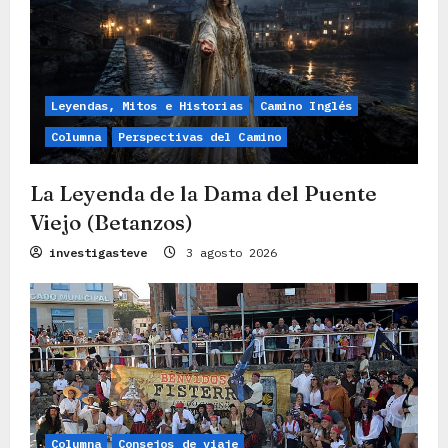
n
d
e
e
Leyendas, Mitos e Historias
Camino Inglés
n
Columna
Perspectivas del Camino
t
La Leyenda de la Dama del Puente
r
Viejo (Betanzos)
a
investigasteve
3 agosto 2026
d
a
s
Columna
Consejos de viaje