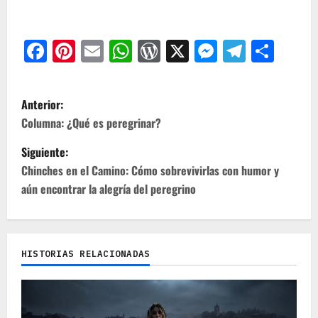
Facebook
Pinterest
Email
WhatsApp
WordPress
X
Messeng
Teleg
Com
N
Anterior:
a
Columna: ¿Qué es peregrinar?
v
Siguiente:
e
Chinches en el Camino: Cómo sobrevivirlas con humor y
aún encontrar la alegría del peregrino
g
a
c
HISTORIAS RELACIONADAS
i
ó