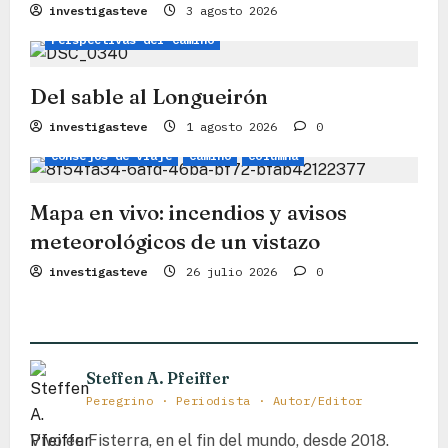
Columna
Consejos de viaje
n
investigasteve
3 agosto 2026
Perspectivas del Camino
d
e
Del sable al Longueirón
e
investigasteve
1 agosto 2026
0
n
Consejos de viaje
Camino
Columna
t
Mapa en vivo: incendios y avisos
r
meteorológicos de un vistazo
a
investigasteve
26 julio 2026
0
d
a
s
Steffen A. Pfeiffer
Peregrino · Periodista · Autor/Editor
Vivo en Fisterra, en el fin del mundo, desde 2018.