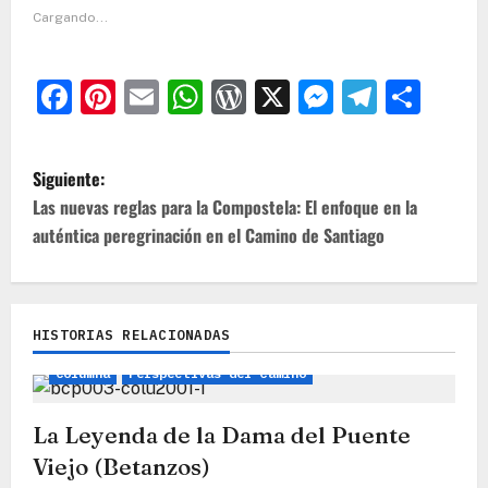
Cargando...
Facebook
Pinterest
Email
WhatsApp
WordPress
X
Messeng
Teleg
Com
N
Siguiente:
a
Las nuevas reglas para la Compostela: El enfoque en la
auténtica peregrinación en el Camino de Santiago
v
e
g
HISTORIAS RELACIONADAS
Leyendas, Mitos e Historias
Camino Inglés
a
Columna
Perspectivas del Camino
c
i
La Leyenda de la Dama del Puente
ó
Viejo (Betanzos)