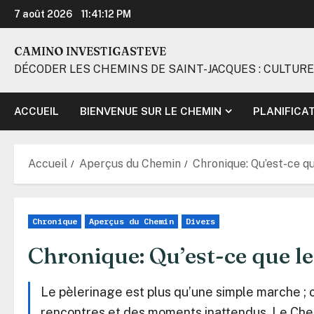
Aller
7 août 2026
11:41:14 PM
au
contenu
CAMINO INVESTIGASTEVE
DÉCODER LES CHEMINS DE SAINT-JACQUES : CULTURE
ACCUEIL
BIENVENUE SUR LE CHEMIN
PLANIFICA
Accueil
Aperçus du Chemin
Chronique: Qu’est-ce qu
Chronique
Aperçus du Chemin
Divers
Chronique: Qu’est-ce que le
Le pèlerinage est plus qu’une simple marche ; 
rencontres et des moments inattendus. Le Chemi