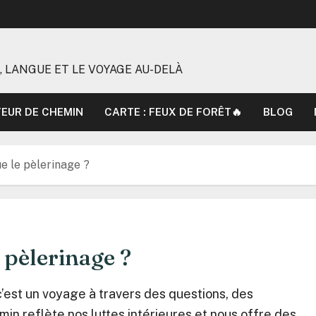
, LANGUE ET LE VOYAGE AU-DELÀ
TEUR DE CHEMIN
CARTE : FEUX DE FORÊT🔥
BLOG
e le pèlerinage ?
 pèlerinage ?
c’est un voyage à travers des questions, des
n reflète nos luttes intérieures et nous offre des