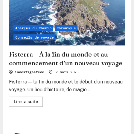
Aperçus du Chemin
Chronique
Conseils de voyage
Fisterra – À la fin du monde et au
commencement d’un nouveau voyage
investigasteve
2 mars 2025
Fisterra — la fin du monde et le début d’un nouveau
voyage. Un lieu d’histoire, de magie...
En
Lire la suite
savoir
plus
sur
Fisterra
–
À
la