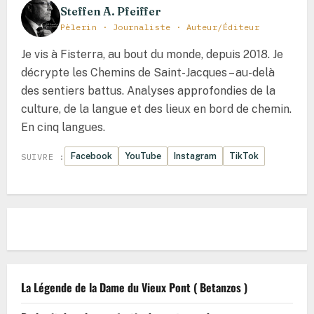
fin
Steffen A. Pfeiffer
du
monde
Pèlerin · Journaliste · Auteur/Éditeur
et
au
commencement
Je vis à Fisterra, au bout du monde, depuis 2018. Je
d’un
nouveau
décrypte les Chemins de Saint-Jacques – au-delà
voyage
des sentiers battus. Analyses approfondies de la
culture, de la langue et des lieux en bord de chemin.
En cinq langues.
Facebook
YouTube
Instagram
TikTok
SUIVRE :
La Légende de la Dame du Vieux Pont ( Betanzos )