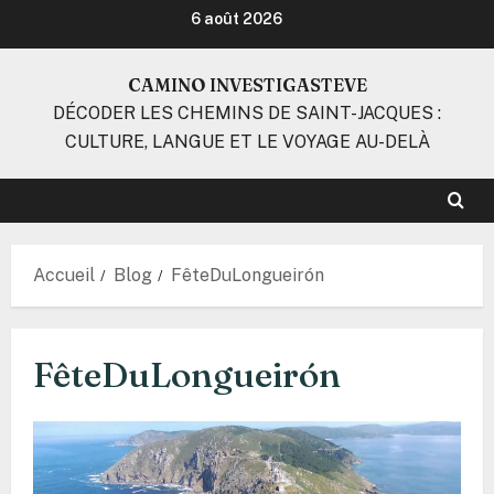
Aller
6 août 2026
au
contenu
CAMINO INVESTIGASTEVE
DÉCODER LES CHEMINS DE SAINT-JACQUES :
CULTURE, LANGUE ET LE VOYAGE AU-DELÀ
Accueil
Blog
FêteDuLongueirón
FêteDuLongueirón