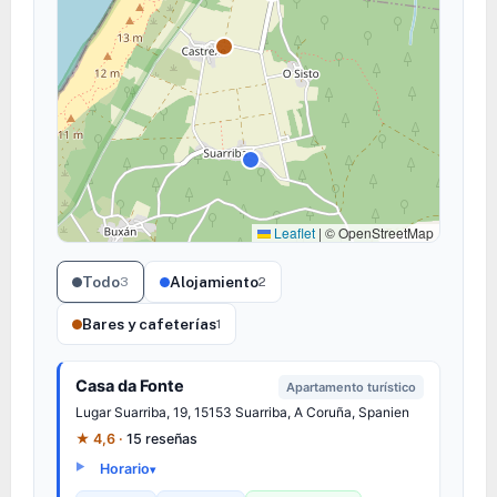
Leaflet
|
© OpenStreetMap
Todo
Alojamiento
3
2
Bares y cafeterías
1
Casa da Fonte
Apartamento turístico
Lugar Suarriba, 19, 15153 Suarriba, A Coruña, Spanien
★ 4,6 ·
15 reseñas
Horario