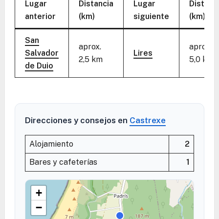
Lugar
Distancia
Lugar
Distanc
anterior
(km)
siguiente
(km)
San
aprox.
aprox.
Salvador
Lires
2,5 km
5,0 km
de Duio
Direcciones y consejos en
Castrexe
Alojamiento
2
Bares y cafeterías
1
+
−