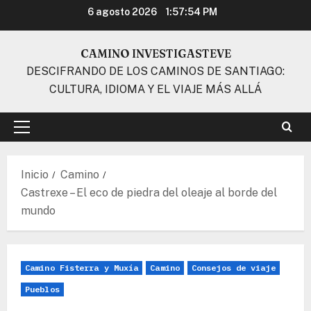
Ir
6 agosto 2026
1:57:55 PM
al
contenido
CAMINO INVESTIGASTEVE
DESCIFRANDO DE LOS CAMINOS DE SANTIAGO:
CULTURA, IDIOMA Y EL VIAJE MÁS ALLÁ
Menú
principal
Inicio
Camino
Castrexe – El eco de piedra del oleaje al borde del
mundo
Camino Fisterra y Muxía
Camino
Consejos de viaje
Pueblos