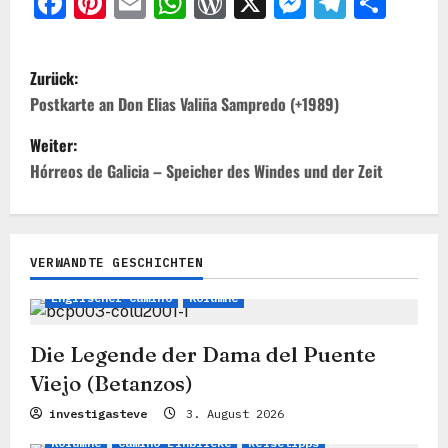
Facebook
Pinterest
Email
WhatsApp
WordPress
X
Messeng
Teleg
Teil
B
Zurück:
e
Postkarte an Don Elias Valiña Sampredo (+1989)
i
Weiter:
t
Hórreos de Galicia – Speicher des Windes und der Zeit
r
a
VERWANDTE GESCHICHTEN
Legenden, Mythen & Stories
Camino Einblicke
g
Englischer Camino
Kolumne
s
n
Die Legende der Dama del Puente
a
Viejo (Betanzos)
v
investigasteve
3. August 2026
Kolumne
Camino Einblicke
Reisetipps