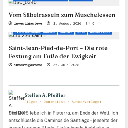
i
g
Vom Säbelrasseln zum Muschelessen
a
investigasteve
1. August 2026
0
t
Französischer Camino
Camino
Orte
Reisetipps
i
Saint-Jean-Pied-de-Port – Die rote
o
Festung am Fuße der Ewigkeit
n
investigasteve
27. Juli 2026
Steffen A. Pfeiffer
Pilger · Journalist · Autor/Verleger
Seit 2018 lebe ich in Fisterra, am Ende der Welt. Ich
entschlüssle die Caminos de Santiago – jenseits der
ausgetretenen Pfade. Tiefgehende Einblicke in