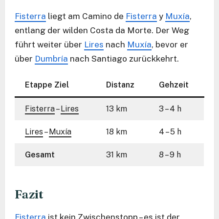
Fisterra
liegt am Camino de
Fisterra
y
Muxía
,
entlang der wilden Costa da Morte. Der Weg
führt weiter über
Lires
nach
Muxía
, bevor er
über
Dumbría
nach Santiago zurückkehrt.
Etappe Ziel
Distanz
Gehzeit
Fisterra
–
Lires
13 km
3 – 4 h
Lires
–
Muxía
18 km
4 – 5 h
Gesamt
31 km
8 – 9 h
Fazit
Fisterra
ist kein Zwischenstopp – es ist der