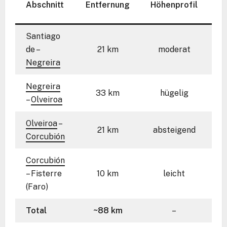
Abschnitt
Entfernung
Höhenprofil
Santiago
de –
21 km
moderat
Negreira
Negreira
33 km
hügelig
–
Olveiroa
Olveiroa
–
21 km
absteigend
Corcubión
Corcubión
– Fisterre
10 km
leicht
1
(Faro)
Total
~88 km
–
1