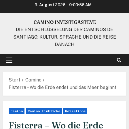
Zum
9. August 2026
9:00:57 AM
Inhalt
springen
CAMINO INVESTIGASTEVE
DIE ENTSCHLÜSSELUNG DER CAMINOS DE
SANTIAGO: KULTUR, SPRACHE UND DIE REISE
DANACH
Primäres
Menü
Start
Camino
Fisterra – Wo die Erde endet und das Meer beginnt
Camino
Camino Einblicke
Reisetipps
Fisterra – Wo die Erde