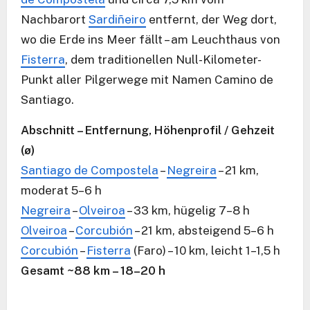
Nachbarort
Sardiñeiro
entfernt, der Weg dort,
wo die Erde ins Meer fällt – am Leuchthaus von
Fisterra
, dem traditionellen Null-Kilometer-
Punkt aller Pilgerwege mit Namen Camino de
Santiago.
Abschnitt – Entfernung, Höhenprofil / Gehzeit
(ø)
Santiago de Compostela
–
Negreira
– 21 km,
moderat 5–6 h
Negreira
–
Olveiroa
– 33 km, hügelig 7–8 h
Olveiroa
–
Corcubión
– 21 km, absteigend 5–6 h
Corcubión
–
Fisterra
(Faro) – 10 km, leicht 1–1,5 h
Gesamt ~88 km – 18–20 h
G