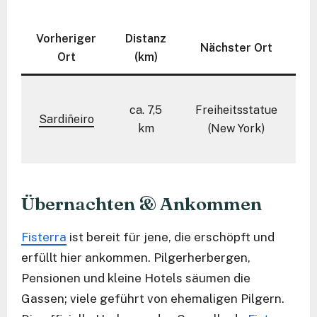
Vorheriger
Distanz
Nächster Ort
Ort
(km)
ca. 7,5
Freiheitsstatue
k
Sardiñeiro
km
(New York)
S
Übernachten & Ankommen
Fisterra
ist bereit für jene, die erschöpft und
erfüllt hier ankommen. Pilgerherbergen,
Pensionen und kleine Hotels säumen die
Gassen; viele geführt von ehemaligen Pilgern.