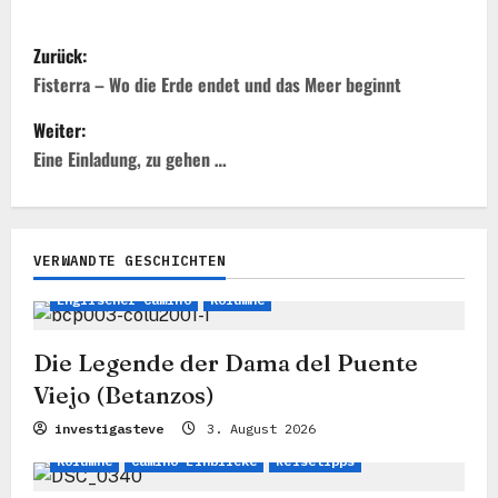
B
Zurück:
e
Fisterra – Wo die Erde endet und das Meer beginnt
i
Weiter:
t
Eine Einladung, zu gehen …
r
a
VERWANDTE GESCHICHTEN
Legenden, Mythen & Stories
Camino Einblicke
g
Englischer Camino
Kolumne
s
n
Die Legende der Dama del Puente
a
Viejo (Betanzos)
v
investigasteve
3. August 2026
i
Kolumne
Camino Einblicke
Reisetipps