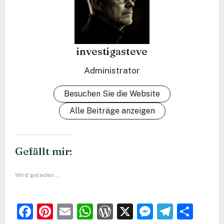
investigasteve
Administrator
Besuchen Sie die Website
Alle Beiträge anzeigen
Gefällt mir:
Wird geladen …
Facebook
Pinterest
Email
WhatsApp
WordPress
X
Messeng
Teleg
Teil