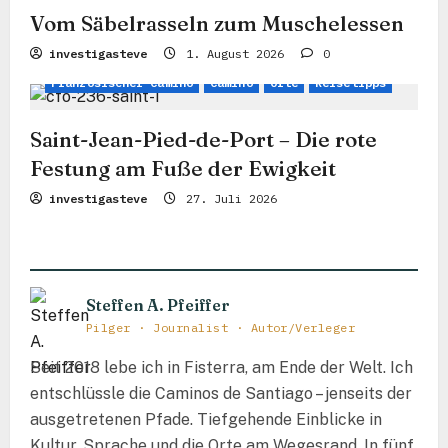
g
Vom Säbelrasseln zum Muschelessen
a
investigasteve
1. August 2026
0
t
Französischer Camino
Camino
Orte
Reisetipps
i
Saint-Jean-Pied-de-Port – Die rote
o
Festung am Fuße der Ewigkeit
n
investigasteve
27. Juli 2026
Steffen A. Pfeiffer
Pilger · Journalist · Autor/Verleger
Seit 2018 lebe ich in Fisterra, am Ende der Welt. Ich
entschlüssle die Caminos de Santiago – jenseits der
ausgetretenen Pfade. Tiefgehende Einblicke in
Kultur, Sprache und die Orte am Wegesrand. In fünf