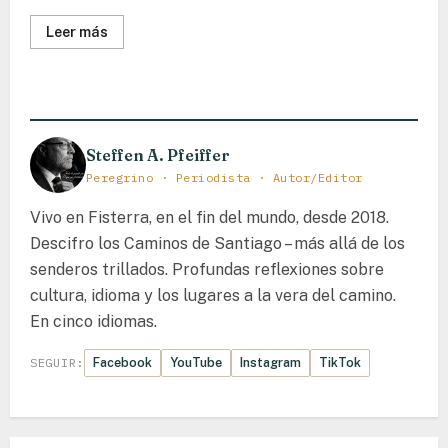
Lee
Leer más
más
sobre
Chinches
en
el
Camino:
Cómo
sobrevivirlas
Steffen A. Pfeiffer
con
humor
Peregrino · Periodista · Autor/Editor
y
aún
encontrar
Vivo en Fisterra, en el fin del mundo, desde 2018.
la
alegría
Descifro los Caminos de Santiago – más allá de los
del
senderos trillados. Profundas reflexiones sobre
peregrino
cultura, idioma y los lugares a la vera del camino.
En cinco idiomas.
Facebook
YouTube
Instagram
TikTok
SEGUIR: