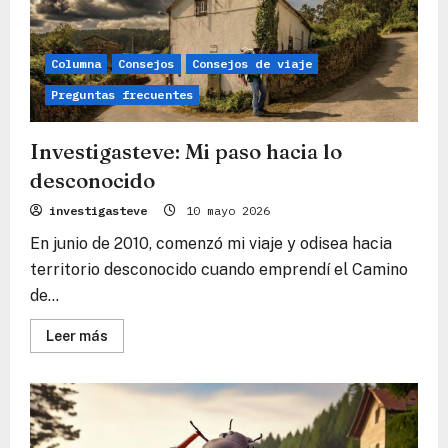
Columna
Consejos
Consejos de viaje
Preguntas frecuentes
Investigasteve: Mi paso hacia lo
desconocido
investigasteve
10 mayo 2026
En junio de 2010, comenzó mi viaje y odisea hacia
territorio desconocido cuando emprendí el Camino
de...
Lee
Leer más
más
sobre
Investigasteve:
Mi
paso
hacia
lo
desconocido