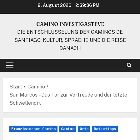
Zum
8. August 2026
2:39:37 PM
Inhalt
springen
CAMINO INVESTIGASTEVE
DIE ENTSCHLÜSSELUNG DER CAMINOS DE
SANTIAGO: KULTUR, SPRACHE UND DIE REISE
DANACH
Primäres
Menü
Start
Camino
San Marcos – Das Tor zur Vorfreude und der letzte
Schwellenort
Französischer Camino
Camino
Orte
Reisetipps