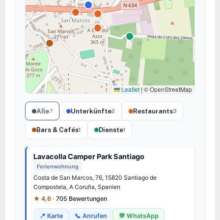
Leaflet
|
© OpenStreetMap
Alle
Unterkünfte
Restaurants
7
2
3
Bars & Cafés
Dienste
1
1
Lavacolla Camper Park Santiago
Ferienwohnung
Costa de San Marcos, 76, 15820 Santiago de
Compostela, A Coruña, Spanien
★ 4,6 ·
705 Bewertungen
📍 Karte
📞 Anrufen
💬 WhatsApp