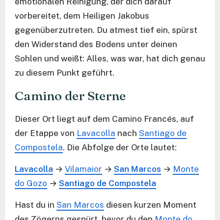
emotionalen Reinigung, der dich darauf
vorbereitet, dem Heiligen Jakobus
gegenüberzutreten. Du atmest tief ein, spürst
den Widerstand des Bodens unter deinen
Sohlen und weißt: Alles, was war, hat dich genau
zu diesem Punkt geführt.
Camino der Sterne
Dieser Ort liegt auf dem Camino Francés, auf
der Etappe von
Lavacolla
nach
Santiago de
Compostela
. Die Abfolge der Orte lautet:
Lavacolla
→
Vilamaior
→
San Marcos
→
Monte
do Gozo
→
Santiago de Compostela
Hast du in
San Marcos
diesen kurzen Moment
des Zögerns gespürt, bevor du den
Monte do