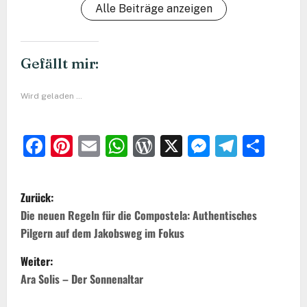
Alle Beiträge anzeigen
Gefällt mir:
Wird geladen …
Facebook
Pinterest
Email
WhatsApp
WordPress
X
Messeng
Teleg
Teil
B
Zurück:
e
Die neuen Regeln für die Compostela: Authentisches
Pilgern auf dem Jakobsweg im Fokus
i
t
Weiter:
Ara Solis – Der Sonnenaltar
r