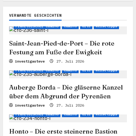
a
g
VERWANDTE GESCHICHTEN
s
Französischer Camino
Camino
Orte
Reisetipps
n
a
Saint-Jean-Pied-de-Port – Die rote
Festung am Fuße der Ewigkeit
v
investigasteve
27. Juli 2026
i
Französischer Camino
Camino
Orte
Reisetipps
g
a
Auberge Borda – Die gläserne Kanzel
t
über dem Abgrund der Pyrenäen
i
investigasteve
27. Juli 2026
Französischer Camino
Camino
Orte
Reisetipps
o
n
Honto – Die erste steinerne Bastion