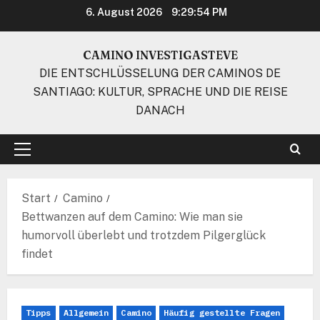
Zum
6. August 2026
9:29:55 PM
Inhalt
springen
CAMINO INVESTIGASTEVE
DIE ENTSCHLÜSSELUNG DER CAMINOS DE
SANTIAGO: KULTUR, SPRACHE UND DIE REISE
DANACH
Primäres
Menü
Start
Camino
Bettwanzen auf dem Camino: Wie man sie
humorvoll überlebt und trotzdem Pilgerglück
findet
Tipps
Allgemein
Camino
Häufig gestellte Fragen