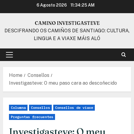
Skip
6 Agosto 2026
11:34:26 AM
to
content
CAMINO INVESTIGASTEVE
DESCIFRANDO OS CAMIÑOS DE SANTIAGO: CULTURA,
LINGUA E A VIAXE MÁIS ALÓ
Primary
Menu
Home
Consellos
Investigasteve: O meu paso cara ao descoñecido
Columna
Consellos
Consellos de viaxe
Preguntas frecuentes
Investigasteve: O meu