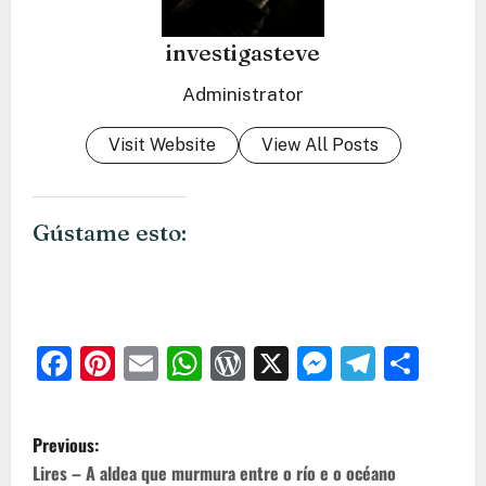
investigasteve
Administrator
Visit Website
View All Posts
Gústame esto:
Facebook
Pinterest
Email
WhatsApp
WordPress
X
Messeng
Teleg
Com
P
Previous:
o
Lires – A aldea que murmura entre o río e o océano