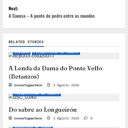
s
Next:
t
A Canosa – A ponte de pedra entre os mundos
n
a
RELATED STORIES
Lendas, Mitos e Historias
Camiño Inglés
v
Columna
Perspectivas do Camiño
i
g
A Lenda da Dama do Ponte Vello
a
(Betanzos)
t
Columna
Consellos de viaxe
investigasteve
3 Agosto 2026
i
Perspectivas do Camiño
o
Do sabre ao Longueirón
n
Camiño Francés
Camiño
Cidades
investigasteve
1 Agosto 2026
0
Consellos de viaxe